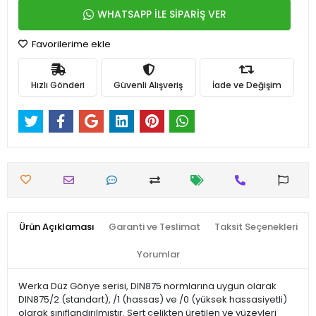
WHATSAPP İLE SİPARİŞ VER
Favorilerime ekle
Hızlı Gönderi
Güvenli Alışveriş
İade ve Değişim
Ürün Açıklaması
Garanti ve Teslimat
Taksit Seçenekleri
Yorumlar
Werka Düz Gönye serisi, DIN875 normlarına uygun olarak
DIN875/2 (standart), /1 (hassas) ve /0 (yüksek hassasiyetli)
olarak sınıflandırılmıştır. Sert çelikten üretilen ve yüzeyleri