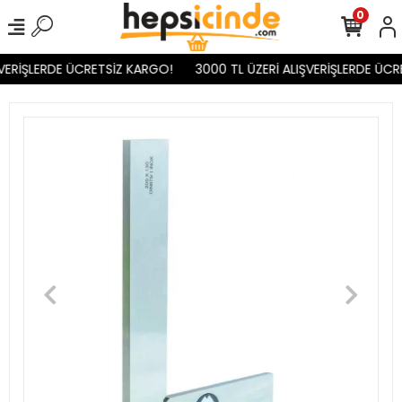
0
VERİŞLERDE ÜCRETSİZ KARGO!
3000 TL ÜZERİ ALIŞVERİŞLERDE ÜCR