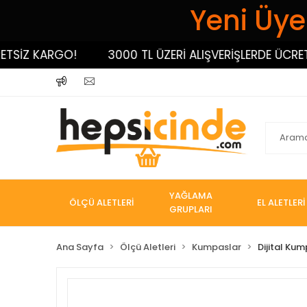
Yeni Üyel
İZ KARGO!
3000 TL ÜZERİ ALIŞVERİŞLERDE ÜCRETSİ
YAĞLAMA
ÖLÇÜ ALETLERİ
EL ALETLERİ
GRUPLARI
Ana Sayfa
Ölçü Aletleri
Kumpaslar
Dijital Ku