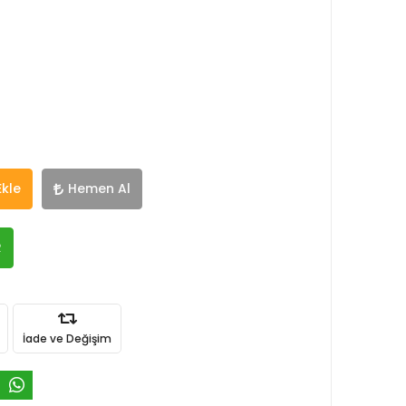
Ekle
Hemen Al
R
İade ve Değişim