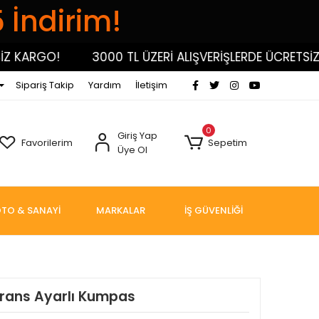
5 İndirim!
KARGO!
3000 TL ÜZERİ ALIŞVERİŞLERDE ÜCRETSİZ K
Sipariş Takip
Yardım
İletişim
0
Giriş Yap
Favorilerim
Sepetim
Üye Ol
TO & SANAYİ
MARKALAR
İŞ GÜVENLİĞİ
lerans Ayarlı Kumpas