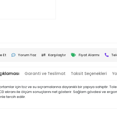
e Et
Yorum Yaz
Karşılaştır
Fiyat Alarmı
Tel
çıklaması
Garanti ve Teslimat
Taksit Seçenekleri
Yo
 ortamlar için toz ve su sıçramalarına dayanıklı bir yapıya sahiptir. T
LCD ekranı ile ölçüm sonuçlarını net gösterir. Sağlam gövdesi ve ergon
e tercih edilir.