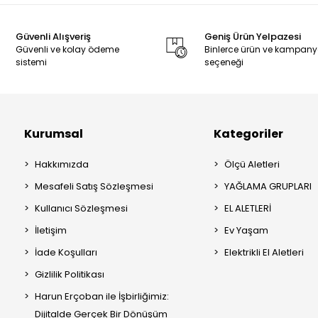
Güvenli Alışveriş
Geniş Ürün Yelpazesi
Güvenli ve kolay ödeme
Binlerce ürün ve kampan
sistemi
seçeneği
Kurumsal
Kategoriler
Hakkımızda
Ölçü Aletleri
Mesafeli Satış Sözleşmesi
YAĞLAMA GRUPLARI
Kullanıcı Sözleşmesi
EL ALETLERİ
İletişim
Ev Yaşam
İade Koşulları
Elektrikli El Aletleri
Gizlilik Politikası
Harun Erçoban ile İşbirliğimiz:
Dijitalde Gerçek Bir Dönüşüm