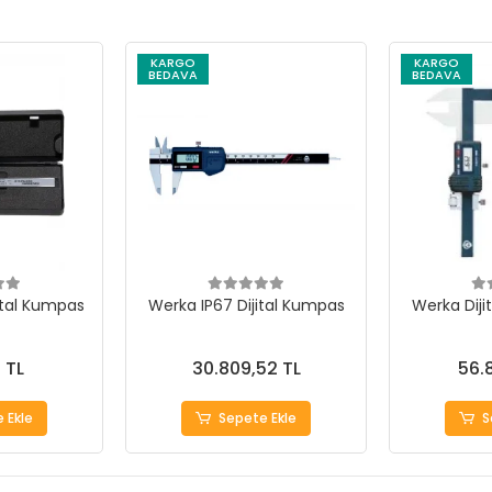
KARGO
KARGO
BEDAVA
BEDAVA
ital Kumpas
Werka IP67 Dijital Kumpas
Werka Dijit
 TL
30.809,52 TL
56.
 Ekle
Sepete Ekle
S