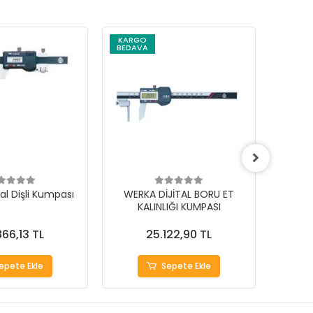
KARGO
KARG
BEDAVA
BEDAV
al Dişli Kumpası
WERKA DİJİTAL BORU ET
Werka
KALINLIĞI KUMPASI
866,13 TL
25.122,90 TL
epete Ekle
Sepete Ekle