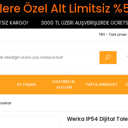
ere Özel Alt Limitsiz %
Z KARGO!
3000 TL ÜZERİ ALIŞVERİŞLERDE ÜCRETSİZ 
TRY - Türk Lirası
ELEKTRİKLİ EL
EV YAŞAM
YAPI & HIRDAVAT
O
ALETLERİ
mpaslar
Werka IP54 Dijital To