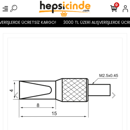
0
VERİŞLERDE ÜCRETSİZ KARGO!
3000 TL ÜZERİ ALIŞVERİŞLERDE ÜCR