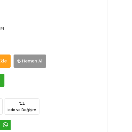
RI
Ekle
Hemen Al
R
İade ve Değişim