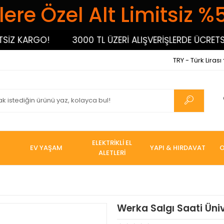
ere Özel Alt Limitsiz %
Z KARGO!
3000 TL ÜZERİ ALIŞVERİŞLERDE ÜCRETSİZ 
TRY - Türk Lirası
ELEKTRİKLİ EL
EV YAŞAM
YAPI & HIRDAVAT
O
ALETLERİ
Werka Salgı Saati Üni