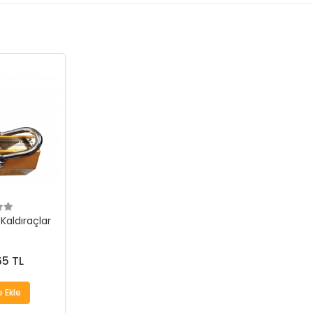
aldıraçlar
65 TL
 Ekle