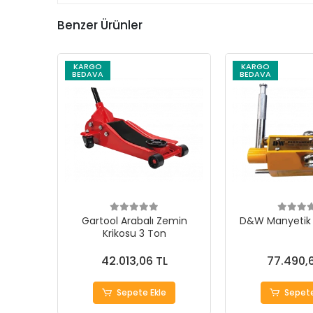
Benzer Ürünler
KARGO
KARGO
BEDAVA
BEDAVA
Gartool Arabalı Zemin
D&W Manyetik K
Krikosu 3 Ton
42.013,06 TL
77.490,
Sepete Ekle
Sepete