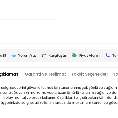
e Et
Yorum Yaz
Karşılaştır
Fiyat Alarmı
Tel
çıklaması
Garanti ve Teslimat
Taksit Seçenekleri
Yo
t salgı saatlerini güvenle tutmak için tasarlanmış çok yönlü ve sağlam b
ğı sunar. Dayanıklı malzeme yapısı uzun ömürlü kullanım sağlar ve darb
ir. Kolay montaj ve pratik kullanım özellikleri ile iş süreçlerinizi hızl
, iş yerinizde salgı saati kullanımı sırasında maksimum konfor ve güven