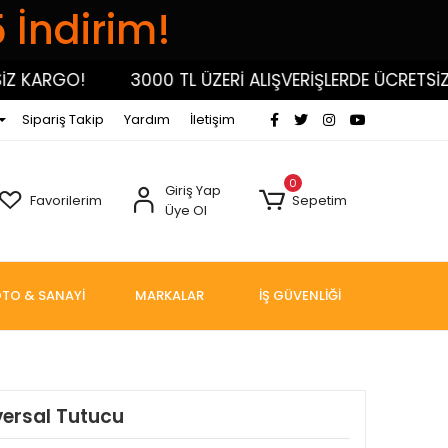
5 İndirim!
KARGO!
3000 TL ÜZERİ ALIŞVERİŞLERDE ÜCRETSİZ K
Sipariş Takip
Yardım
İletişim
0
Giriş Yap
Favorilerim
Sepetim
Üye Ol
TO & SANAYİ
MARKALAR
İŞ GÜVENLİĞİ
versal Tutucu