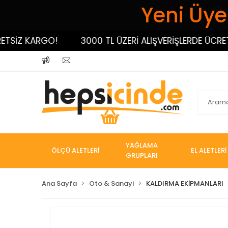
Yeni Üyel
İZ KARGO!
3000 TL ÜZERİ ALIŞVERİŞLERDE ÜCRETSİ
YAĞLAMA
ÖLÇÜ ALETLERİ
EL ALETLERİ
GRUPLARI
Ana Sayfa
Oto & Sanayi
KALDIRMA EKİPMANLARI