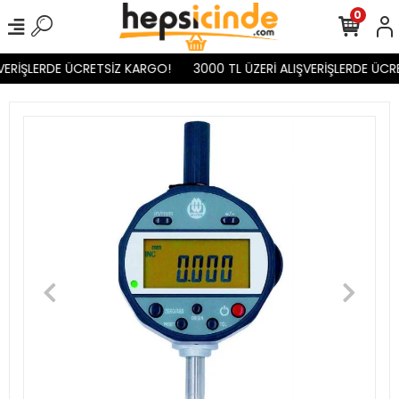
0
VERİŞLERDE ÜCRETSİZ KARGO!
3000 TL ÜZERİ ALIŞVERİŞLERDE ÜCR