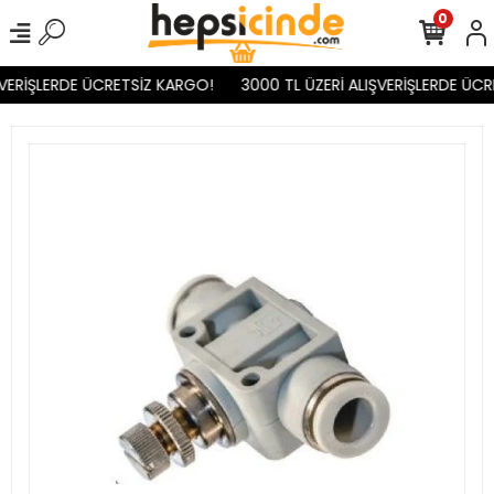
0
VERİŞLERDE ÜCRETSİZ KARGO!
3000 TL ÜZERİ ALIŞVERİŞLERDE ÜCR