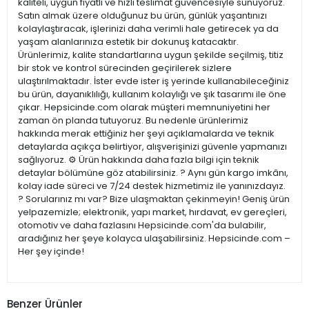
kaliteli, uygun fiyatlı ve hızlı teslimat güvencesiyle sunuyoruz.
Satın almak üzere olduğunuz bu ürün, günlük yaşantınızı
kolaylaştıracak, işlerinizi daha verimli hale getirecek ya da
yaşam alanlarınıza estetik bir dokunuş katacaktır.
Ürünlerimiz, kalite standartlarına uygun şekilde seçilmiş, titiz
bir stok ve kontrol sürecinden geçirilerek sizlere
ulaştırılmaktadır. İster evde ister iş yerinde kullanabileceğiniz
bu ürün, dayanıklılığı, kullanım kolaylığı ve şık tasarımı ile öne
çıkar. Hepsicinde.com olarak müşteri memnuniyetini her
zaman ön planda tutuyoruz. Bu nedenle ürünlerimiz
hakkında merak ettiğiniz her şeyi açıklamalarda ve teknik
detaylarda açıkça belirtiyor, alışverişinizi güvenle yapmanızı
sağlıyoruz. ⚙️ Ürün hakkında daha fazla bilgi için teknik
detaylar bölümüne göz atabilirsiniz. ? Aynı gün kargo imkânı,
kolay iade süreci ve 7/24 destek hizmetimiz ile yanınızdayız.
? Sorularınız mı var? Bize ulaşmaktan çekinmeyin! Geniş ürün
yelpazemizle; elektronik, yapı market, hırdavat, ev gereçleri,
otomotiv ve daha fazlasını Hepsicinde.com'da bulabilir,
aradığınız her şeye kolayca ulaşabilirsiniz. Hepsicinde.com –
Her şey içinde!
Benzer Ürünler