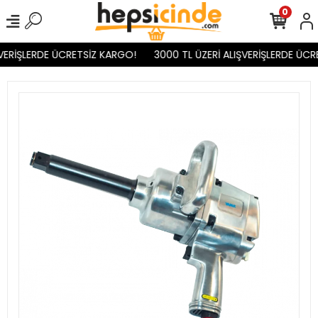
0
VERİŞLERDE ÜCRETSİZ KARGO!
3000 TL ÜZERİ ALIŞVERİŞLERDE ÜCR