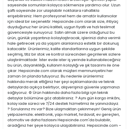
sayesinde somunları kolayca sökmenize yardımcı olur. Uzun
şaftı sayesinde zor ulaşılabilir noktalara rahatlıkla
erişebilirsiniz. Hem profesyonel hem de amatör kullanıcılar
için ideal bir seçenektir. Hepsicinde.com olarak size, ihtiyaç
duyduğunuz her ürünü kaliteli, uygun fiyatlı ve hızlı teslimat
güvencesiyle sunuyoruz. Satın almak üzere olduğunuz bu
ürün, günlük yaşantınızı kolaylaştıracak, işlerinizi daha verimli
hale getirecek ya da yaşam alanlarınıza estetik bir dokunuş
katacaktır. Ürünlerimiz, kalite standartlarına uygun şekilde
seçilmiş, titiz bir stok ve kontrol sürecinden geçirilerek sizlere
ulaştırılmaktadır. İster evde ister iş yerinde kullanabileceğiniz
bu ürün, dayanıklılığı, kullanım kolaylığı ve şık tasarımı ile öne
çıkar. Hepsicinde.com olarak müşteri memnuniyetini her
zaman ön planda tutuyoruz. Bu nedenle ürünlerimiz
hakkında merak ettiğiniz her şeyi açıklamalarda ve teknik
detaylarda açıkça belirtiyor, alışverişinizi güvenle yapmanızı
sağlıyoruz. ⚙️ Ürün hakkında daha fazla bilgi için teknik
detaylar bölümüne göz atabilirsiniz. ? Aynı gün kargo imkânı,
kolay iade süreci ve 7/24 destek hizmetimiz ile yanınızdayız.
? Sorularınız mı var? Bize ulaşmaktan çekinmeyin! Geniş ürün
yelpazemizle; elektronik, yapı market, hırdavat, ev gereçleri,
otomotiv ve daha fazlasını Hepsicinde.com'da bulabilir,
aradığınız her şeye kolayca ulaşabilirsiniz. Hepsicinde.com –