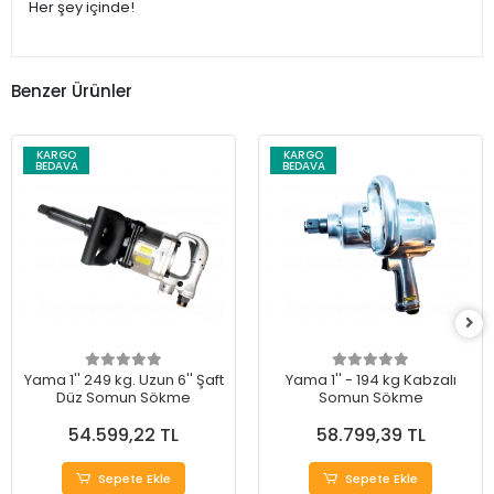
Her şey içinde!
Benzer Ürünler
KARGO
KARGO
BEDAVA
BEDAVA
Yama 1'' 249 kg. Uzun 6'' Şaft
Yama 1'' - 194 kg Kabzalı
Düz Somun Sökme
Somun Sökme
54.599,22 TL
58.799,39 TL
Sepete Ekle
Sepete Ekle