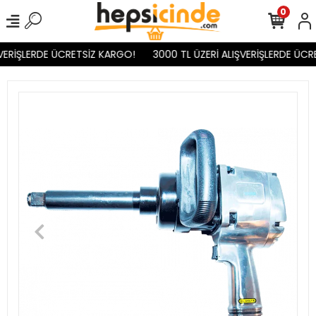
0
VERİŞLERDE ÜCRETSİZ KARGO!
3000 TL ÜZERİ ALIŞVERİŞLERDE ÜCR