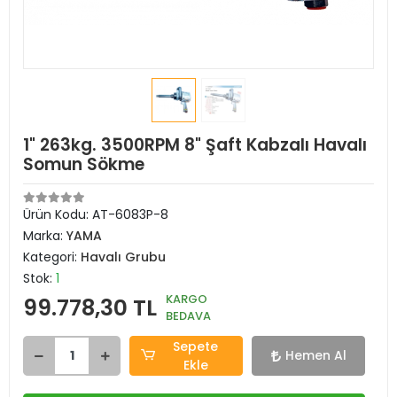
1" 263kg. 3500RPM 8" Şaft Kabzalı Havalı
Somun Sökme
Ürün Kodu:
AT-6083P-8
Marka:
YAMA
Kategori:
Havalı Grubu
Stok:
1
KARGO
99.778,30 TL
BEDAVA
Sepete
Hemen Al
Ekle