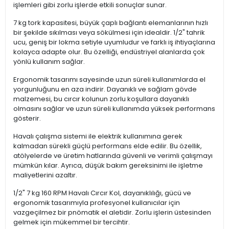
işlemleri gibi zorlu işlerde etkili sonuçlar sunar.
7 kg tork kapasitesi, büyük çaplı bağlantı elemanlarının hızlı
bir şekilde sıkılması veya sökülmesi için idealdir. 1/2" tahrik
ucu, geniş bir lokma setiyle uyumludur ve farklı iş ihtiyaçlarına
kolayca adapte olur. Bu özelliği, endüstriyel alanlarda çok
yönlü kullanım sağlar.
Ergonomik tasarımı sayesinde uzun süreli kullanımlarda el
yorgunluğunu en aza indirir. Dayanıklı ve sağlam gövde
malzemesi, bu cırcır kolunun zorlu koşullara dayanıklı
olmasını sağlar ve uzun süreli kullanımda yüksek performans
gösterir.
Havalı çalışma sistemi ile elektrik kullanımına gerek
kalmadan sürekli güçlü performans elde edilir. Bu özellik,
atölyelerde ve üretim hatlarında güvenli ve verimli çalışmayı
mümkün kılar. Ayrıca, düşük bakım gereksinimi ile işletme
maliyetlerini azaltır.
1/2" 7 kg 160 RPM Havalı Cırcır Kol, dayanıklılığı, gücü ve
ergonomik tasarımıyla profesyonel kullanıcılar için
vazgeçilmez bir pnömatik el aletidir. Zorlu işlerin üstesinden
gelmek için mükemmel bir tercihtir.