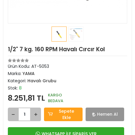
1/2" 7 kg. 160 RPM Havalı Cırcır Kol
Ürün Kodu:
AT-5053
Marka:
YAMA
Kategori:
Havalı Grubu
Stok:
8
KARGO
8.251,81 TL
BEDAVA
Sepete
Hemen Al
Ekle
WHATSAPP İLE SİPARİŞ VER