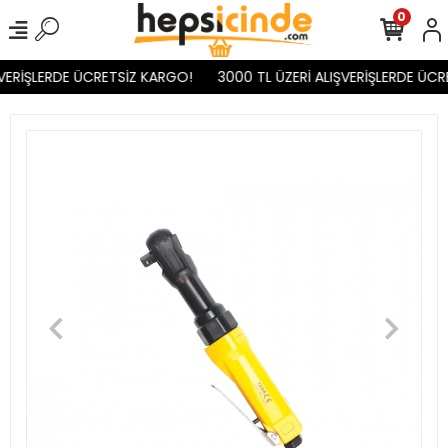
0
VERİŞLERDE ÜCRETSİZ KARGO!
3000 TL ÜZERİ ALIŞVERİŞLERDE ÜCR