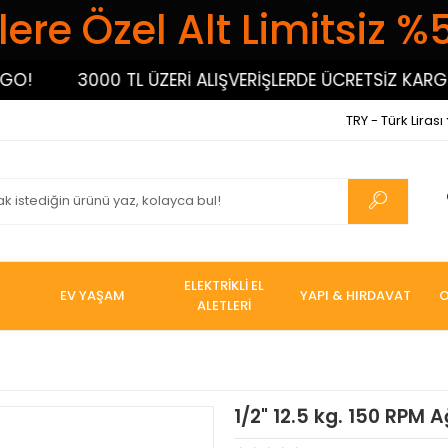
ere Özel Alt Limitsiz %
3000 TL ÜZERİ ALIŞVERİŞLERDE ÜCRETSİZ KARGO!
TRY - Türk Lirası
ELEKTRİKLİ EL
EV YAŞAM
YAPI & HIRDAVAT
O
ALETLERİ
1/2" 12.5 kg. 150 RPM A