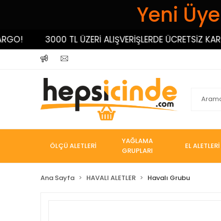
Yeni Üyel
!
3000 TL ÜZERİ ALIŞVERİŞLERDE ÜCRETSİZ KARGO!
YAĞLAMA
ÖLÇÜ ALETLERİ
EL ALETLERİ
GRUPLARI
Ana Sayfa
HAVALI ALETLER
Havalı Grubu