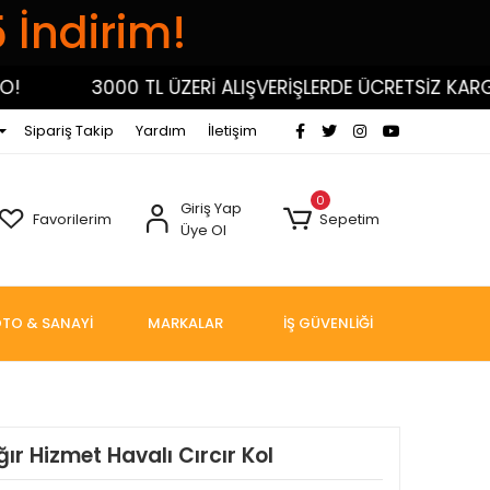
5 İndirim!
3000 TL ÜZERİ ALIŞVERİŞLERDE ÜCRETSİZ KARGO!
Sipariş Takip
Yardım
İletişim
0
Giriş Yap
Favorilerim
Sepetim
Üye Ol
TO & SANAYİ
MARKALAR
İŞ GÜVENLİĞİ
ğır Hizmet Havalı Cırcır Kol