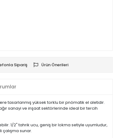
efonla Sipariş
Ürün Önerileri
rumlar
e tasarlanmış yüksek torklu bir pnömatik el aletidir.
 ağır sanayi ve inşaat sektörlerinde ideal bir tercih
ilir. 1/2" tahrik ucu, geniş bir lokma setiyle uyumludur,
li çalışma sunar.