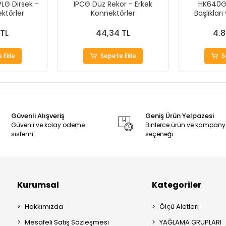
PLG Dirsek -
IPCG Düz Rekor - Erkek
HK640G 
ktörler
Konnektörler
Başlıklar
 TL
44,34 TL
4.8
 Ekle
Sepete Ekle
S
Güvenli Alışveriş
Geniş Ürün Yelpazesi
Güvenli ve kolay ödeme
Binlerce ürün ve kampan
sistemi
seçeneği
Kurumsal
Kategoriler
Hakkımızda
Ölçü Aletleri
Mesafeli Satış Sözleşmesi
YAĞLAMA GRUPLARI