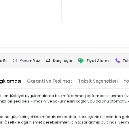
e Et
Yorum Yaz
Karşılaştır
Fiyat Alarmı
Tel
çıklaması
Garanti ve Teslimat
Taksit Seçenekleri
Yo
 zorlu endüstriyel uygulamalarda bile mükemmel performans sunmak üzer
 hızlı bir şekilde sıkılmasını ve sökülmesini sağlar, bu da onu otomotiv,
arına güçlü bir şekilde müdahale edebilir, zorlu işlerin üstesinden geleb
 Özellikle ağır hizmet gereksinimleri için tasarlanmış bu cihaz, verim