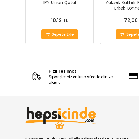
k
IPY Union Çatal
Yüksek Kaliteli I
Erkek Konne
18,12 TL
72,00
Sepete Ekle
Sepete
Hızlı Teslimat
Siparişleriniz en kısa sürede elinize
ulaşır.