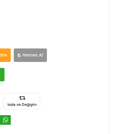
Ekle
Hemen Al
R
İade ve Değişim