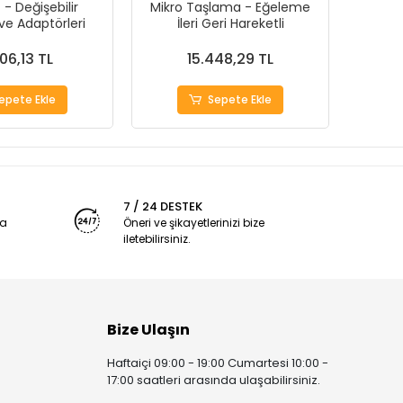
- Değişebilir
Mikro Taşlama - Eğeleme
Hepsi
ı ve Adaptörleri
İleri Geri Hareketli
Er
06,13 TL
15.448,29 TL
epete Ekle
Sepete Ekle
7 / 24 DESTEK
ya
Öneri ve şikayetlerinizi bize
iletebilirsiniz.
Bize Ulaşın
Haftaiçi 09:00 - 19:00 Cumartesi 10:00 -
17:00 saatleri arasında ulaşabilirsiniz.