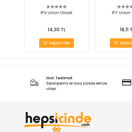
IPV Union Dirsek
IPY Union
14,30 TL
18,11 
Sepete Ekle
Sepete
Hızlı Teslimat
Siparişleriniz en kısa sürede elinize
ulaşır.