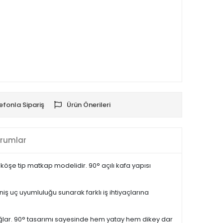
efonla Sipariş
Ürün Önerileri
rumlar
köşe tip matkap modelidir. 90° açılı kafa yapısı
ş uç uyumluluğu sunarak farklı iş ihtiyaçlarına
ağlar. 90° tasarımı sayesinde hem yatay hem dikey dar