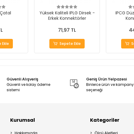
 Çatal
Yüksek Kaliteli IPLG Dirsek -
IPCG Düz
Erkek Konnektörler
Kon
TL
71,97 TL
44
 Ekle
Sepete Ekle
S
Güvenli Alışveriş
Geniş Ürün Yelpazesi
Güvenli ve kolay ödeme
Binlerce ürün ve kampan
sistemi
seçeneği
Kurumsal
Kategoriler
Hakkımızda
Ölçü Aletleri