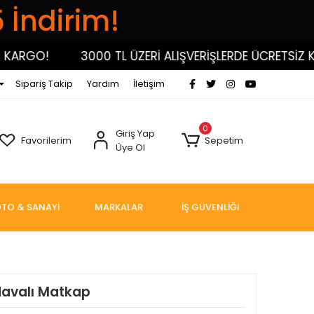
5 İndirim!
RGO!
3000 TL ÜZERİ ALIŞVERİŞLERDE ÜCRETSİZ KARG
Sipariş Takip
Yardım
İletişim
0
Giriş Yap
Favorilerim
Sepetim
Üye Ol
TO & SANAYİ
MARKALAR
İŞ GÜVENLİĞİ
Havalı Matkap