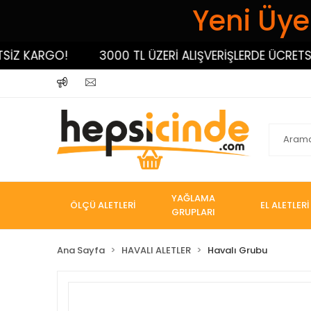
Yeni Üyel
 KARGO!
3000 TL ÜZERİ ALIŞVERİŞLERDE ÜCRETSİZ K
YAĞLAMA
ÖLÇÜ ALETLERİ
EL ALETLERİ
GRUPLARI
Ana Sayfa
HAVALI ALETLER
Havalı Grubu