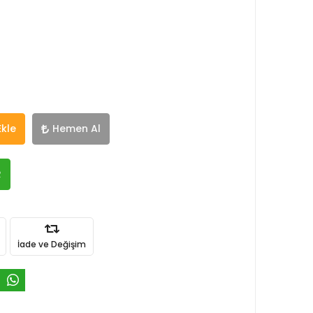
Ekle
Hemen Al
R
İade ve Değişim