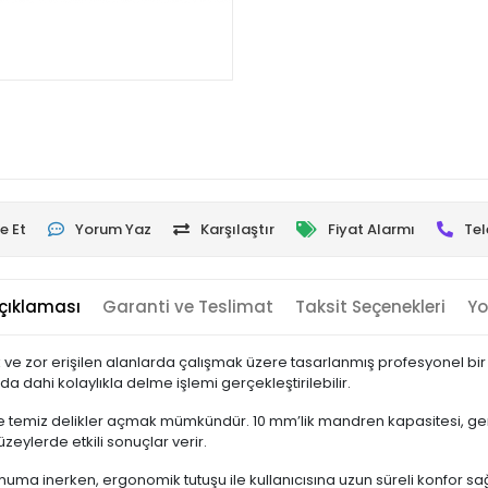
e Et
Yorum Yaz
Karşılaştır
Fiyat Alarmı
Tel
çıklaması
Garanti ve Teslimat
Taksit Seçenekleri
Yo
k ve zor erişilen alanlarda çalışmak üzere tasarlanmış profesyonel bir 
dahi kolaylıkla delme işlemi gerçekleştirilebilir.
i ve temiz delikler açmak mümkündür. 10 mm’lik mandren kapasitesi, geni
üzeylerde etkili sonuçlar verir.
uma inerken, ergonomik tutuşu ile kullanıcısına uzun süreli konfor s