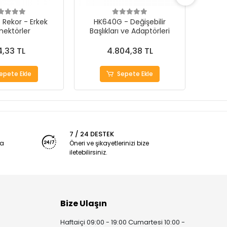
 Rekor - Erkek
HK640G - Değişebilir
Mikro
nektörler
Başlıkları ve Adaptörleri
İ
,33 TL
4.804,38 TL
epete Ekle
Sepete Ekle
7 / 24 DESTEK
ya
Öneri ve şikayetlerinizi bize
iletebilirsiniz.
Bize Ulaşın
Haftaiçi 09:00 - 19:00 Cumartesi 10:00 -