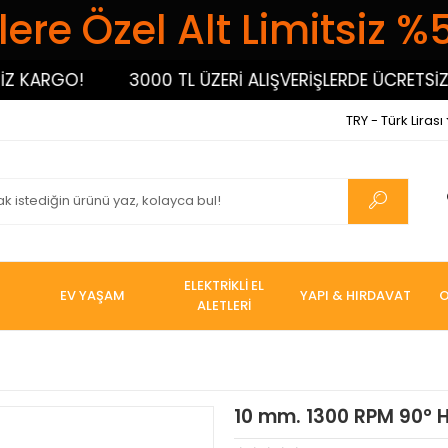
ere Özel Alt Limitsiz %
ARGO!
3000 TL ÜZERİ ALIŞVERİŞLERDE ÜCRETSİZ KA
TRY - Türk Lirası
ELEKTRİKLİ EL
EV YAŞAM
YAPI & HIRDAVAT
O
ALETLERİ
10 mm. 1300 RPM 90° 