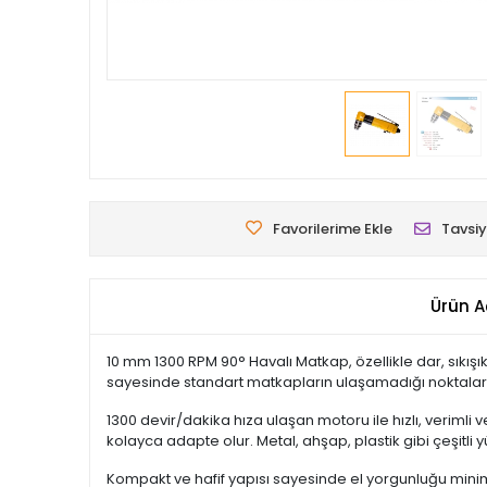
Favorilerime Ekle
Tavsiy
Ürün A
10 mm 1300 RPM 90° Havalı Matkap, özellikle dar, sıkışı
sayesinde standart matkapların ulaşamadığı noktalarda 
1300 devir/dakika hıza ulaşan motoru ile hızlı, veriml
kolayca adapte olur. Metal, ahşap, plastik gibi çeşitli y
Kompakt ve hafif yapısı sayesinde el yorgunluğu minim