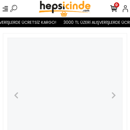
0
VERİŞLERDE ÜCRETSİZ KARGO!
3000 TL ÜZERİ ALIŞVERİŞLERDE ÜCR