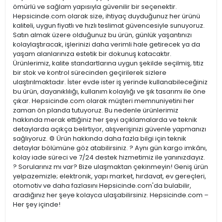
ömürlü ve sağlam yapısıyla güvenilir bir seçenektir.
Hepsicinde.com olarak size, ihtiyaç duyduğunuz her ürünü
kaliteli, uygun fiyatlı ve hızlı teslimat güvencesiyle sunuyoruz.
Satın almak üzere olduğunuz bu ürün, günlük yaşantınızı
kolaylaştıracak, işlerinizi daha verimli hale getirecek ya da
yaşam alanlarınıza estetik bir dokunuş katacaktır.
Ürünlerimiz, kalite standartlarına uygun şekilde seçilmiş, titiz
bir stok ve kontrol sürecinden geçirilerek sizlere
ulaştırılmaktadır. İster evde ister iş yerinde kullanabileceğiniz
bu ürün, dayanıklılığı, kullanım kolaylığı ve şık tasarımı ile öne
çıkar. Hepsicinde.com olarak müşteri memnuniyetini her
zaman ön planda tutuyoruz. Bu nedenle ürünlerimiz
hakkında merak ettiğiniz her şeyi açıklamalarda ve teknik
detaylarda açıkça belirtiyor, alışverişinizi güvenle yapmanızı
sağlıyoruz. ⚙️ Ürün hakkında daha fazla bilgi için teknik
detaylar bölümüne göz atabilirsiniz. ? Aynı gün kargo imkânı,
kolay iade süreci ve 7/24 destek hizmetimiz ile yanınızdayız.
? Sorularınız mı var? Bize ulaşmaktan çekinmeyin! Geniş ürün
yelpazemizle; elektronik, yapı market, hırdavat, ev gereçleri,
otomotiv ve daha fazlasını Hepsicinde.com'da bulabilir,
aradığınız her şeye kolayca ulaşabilirsiniz. Hepsicinde.com –
Her şey içinde!