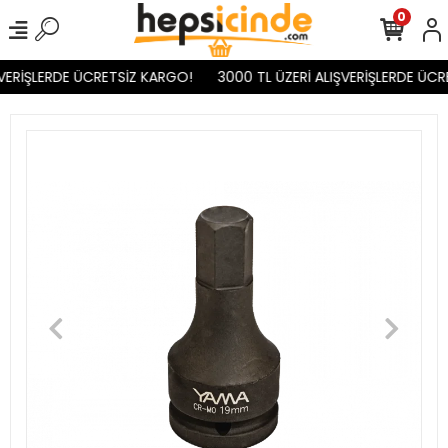
0
VERİŞLERDE ÜCRETSİZ KARGO!
3000 TL ÜZERİ ALIŞVERİŞLERDE ÜCR