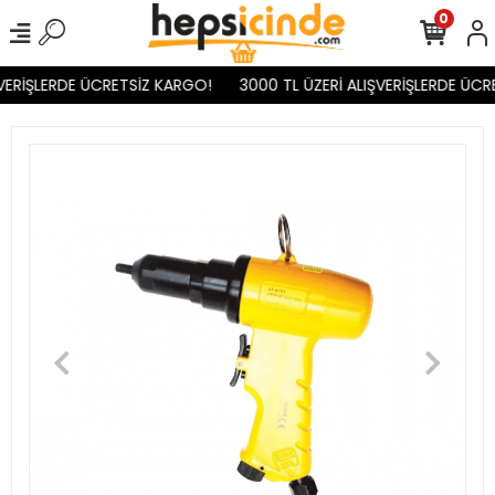
0
VERİŞLERDE ÜCRETSİZ KARGO!
3000 TL ÜZERİ ALIŞVERİŞLERDE ÜCR