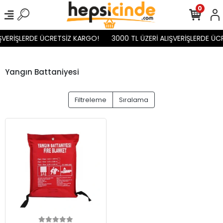
0
IŞVERİŞLERDE ÜCRETSİZ KARGO!
3000 TL ÜZERİ ALIŞVERİŞLERDE ÜC
Yangın Battaniyesi
Filtreleme
Sıralama