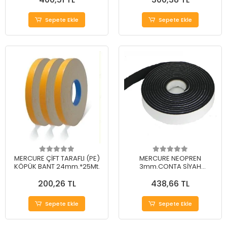
Sepete Ekle
Sepete Ekle
MERCURE ÇİFT TARAFLI (PE)
MERCURE NEOPREN
KÖPÜK BANT 24mm.*25Mt.
3mm.CONTA SİYAH
50mm.*15Mt. (EVA)
200,26 TL
438,66 TL
Sepete Ekle
Sepete Ekle