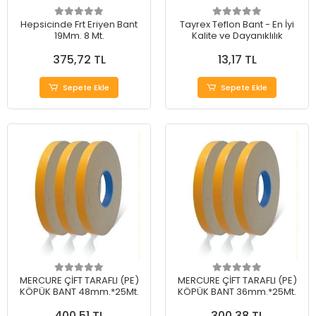
Hepsicinde Frt Eriyen Bant
Tayrex Teflon Bant - En İyi
19Mm. 8 Mt.
Kalite ve Dayanıklılık
375,72 TL
13,17 TL
Sepete Ekle
Sepete Ekle
MERCURE ÇİFT TARAFLI (PE)
MERCURE ÇİFT TARAFLI (PE)
KÖPÜK BANT 48mm.*25Mt.
KÖPÜK BANT 36mm.*25Mt.
400,51 TL
300,38 TL