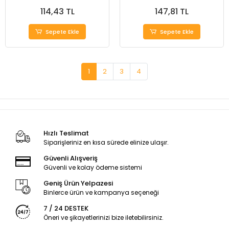
13mm.*15Mt. (EVA)
114,43 TL
147,81 TL
Sepete Ekle
Sepete Ekle
1
2
3
4
Hızlı Teslimat
Siparişleriniz en kısa sürede elinize ulaşır.
Güvenli Alışveriş
Güvenli ve kolay ödeme sistemi
Geniş Ürün Yelpazesi
Binlerce ürün ve kampanya seçeneği
7 / 24 DESTEK
Öneri ve şikayetlerinizi bize iletebilirsiniz.