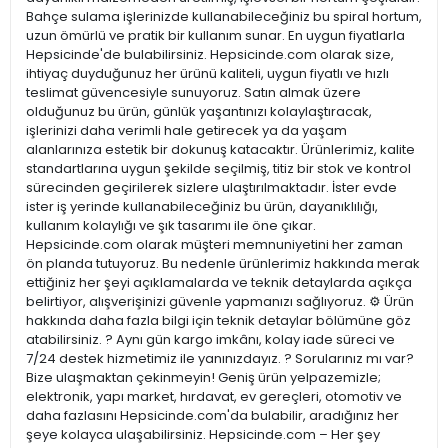
Bahçe sulama işlerinizde kullanabileceğiniz bu spiral hortum,
uzun ömürlü ve pratik bir kullanım sunar. En uygun fiyatlarla
Hepsicinde'de bulabilirsiniz. Hepsicinde.com olarak size,
ihtiyaç duyduğunuz her ürünü kaliteli, uygun fiyatlı ve hızlı
teslimat güvencesiyle sunuyoruz. Satın almak üzere
olduğunuz bu ürün, günlük yaşantınızı kolaylaştıracak,
işlerinizi daha verimli hale getirecek ya da yaşam
alanlarınıza estetik bir dokunuş katacaktır. Ürünlerimiz, kalite
standartlarına uygun şekilde seçilmiş, titiz bir stok ve kontrol
sürecinden geçirilerek sizlere ulaştırılmaktadır. İster evde
ister iş yerinde kullanabileceğiniz bu ürün, dayanıklılığı,
kullanım kolaylığı ve şık tasarımı ile öne çıkar.
Hepsicinde.com olarak müşteri memnuniyetini her zaman
ön planda tutuyoruz. Bu nedenle ürünlerimiz hakkında merak
ettiğiniz her şeyi açıklamalarda ve teknik detaylarda açıkça
belirtiyor, alışverişinizi güvenle yapmanızı sağlıyoruz. ⚙️ Ürün
hakkında daha fazla bilgi için teknik detaylar bölümüne göz
atabilirsiniz. ? Aynı gün kargo imkânı, kolay iade süreci ve
7/24 destek hizmetimiz ile yanınızdayız. ? Sorularınız mı var?
Bize ulaşmaktan çekinmeyin! Geniş ürün yelpazemizle;
elektronik, yapı market, hırdavat, ev gereçleri, otomotiv ve
daha fazlasını Hepsicinde.com'da bulabilir, aradığınız her
şeye kolayca ulaşabilirsiniz. Hepsicinde.com – Her şey