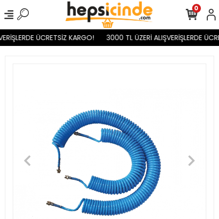
0
VERİŞLERDE ÜCRETSİZ KARGO!
3000 TL ÜZERİ ALIŞVERİŞLERDE ÜCR