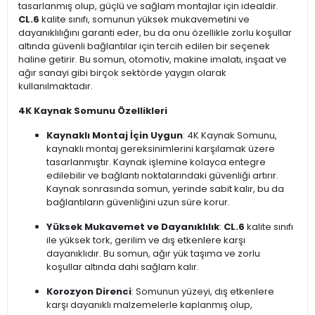
tasarlanmış olup, güçlü ve sağlam montajlar için idealdir.
CL.6
kalite sınıfı, somunun yüksek mukavemetini ve
dayanıklılığını garanti eder, bu da onu özellikle zorlu koşullar
altında güvenli bağlantılar için tercih edilen bir seçenek
haline getirir. Bu somun, otomotiv, makine imalatı, inşaat ve
ağır sanayi gibi birçok sektörde yaygın olarak
kullanılmaktadır.
4K Kaynak Somunu Özellikleri
Kaynaklı Montaj İçin Uygun
: 4K Kaynak Somunu,
kaynaklı montaj gereksinimlerini karşılamak üzere
tasarlanmıştır. Kaynak işlemine kolayca entegre
edilebilir ve bağlantı noktalarındaki güvenliği artırır.
Kaynak sonrasında somun, yerinde sabit kalır, bu da
bağlantıların güvenliğini uzun süre korur.
Yüksek Mukavemet ve Dayanıklılık
:
CL.6
kalite sınıfı
ile yüksek tork, gerilim ve dış etkenlere karşı
dayanıklıdır. Bu somun, ağır yük taşıma ve zorlu
koşullar altında dahi sağlam kalır.
Korozyon Direnci
: Somunun yüzeyi, dış etkenlere
karşı dayanıklı malzemelerle kaplanmış olup,