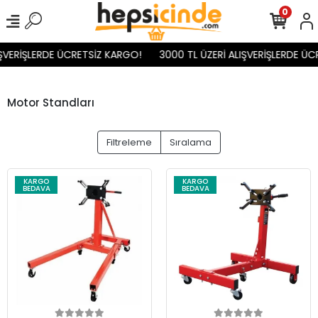
0
IŞVERİŞLERDE ÜCRETSİZ KARGO!
3000 TL ÜZERİ ALIŞVERİŞLERDE ÜC
Motor Standları
Filtreleme
Sıralama
KARGO
KARGO
BEDAVA
BEDAVA