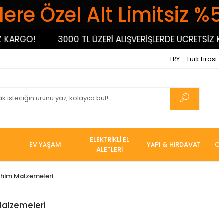
ere Özel Alt Limitsiz %
!
3000 TL ÜZERİ ALIŞVERİŞLERDE ÜCRETSİZ KARGO!
TRY - Türk Lirası
ELEKTRİKLİ EL
EV YAŞAM
YAPI & HIRDAVAT
O
ALETLERİ
ehim Malzemeleri
alzemeleri