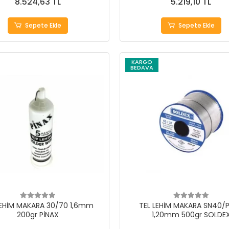
8.524,63 TL
5.219,10 TL
Sepete Ekle
Sepete Ekle
KARGO
BEDAVA
LEHİM MAKARA 30/70 1,6mm
TEL LEHİM MAKARA SN40/
200gr PİNAX
1,20mm 500gr SOLDE