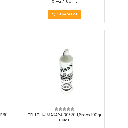
5.427,00 TL
Sepete Ekle
PB60
TEL LEHİM MAKARA 30/70 1,6mm 100gr
X
PİNAX