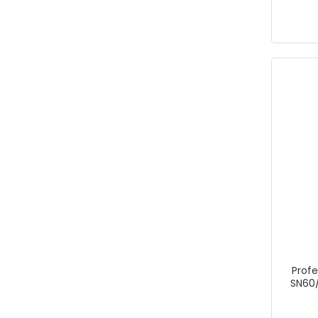
Balta
Keser
Testere Ağzı
Profe
SN60