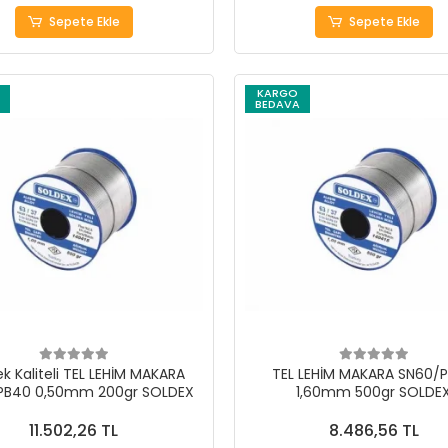
Sepete Ekle
Sepete Ekle
KARGO
BEDAVA
k Kaliteli TEL LEHİM MAKARA
TEL LEHİM MAKARA SN60/
PB40 0,50mm 200gr SOLDEX
1,60mm 500gr SOLDE
11.502,26 TL
8.486,56 TL