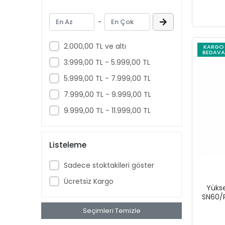
Lehim Malzemeleri
-
Boru Mengeneleri
Döşeme Tabancaları
2.000,00 TL ve altı
KARGO
BEDAVA
Boru Kesiciler
3.999,00 TL - 5.999,00 TL
Boru Paftaları
5.999,00 TL - 7.999,00 TL
Manuel Yiv Açmalar
7.999,00 TL - 9.999,00 TL
Kanal Temizlemeler
9.999,00 TL - 11.999,00 TL
Kablo Sıyırmalar
İşkence ve Mengeneler
Kablo Kesiciler
Listeleme
Testere Kolları
Sadece stoktakileri göster
Testereler
Ücretsiz Kargo
Kontrol Kalemleri
Yükse
SN60/
Supportlar
Seçimleri Temizle
Probeler