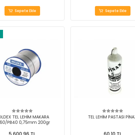
Sepete Ekle
Sepete Ekle
OLDEX TEL LEHİM MAKARA
TEL LEHİM PASTASI PİN
60/PB40 0,75mm 200gr
5.600,96 TL
60,10 TL