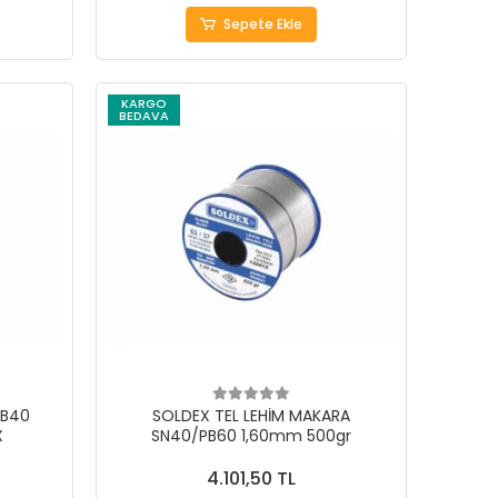
Sepete Ekle
KARGO
BEDAVA
PB40
SOLDEX TEL LEHİM MAKARA
X
SN40/PB60 1,60mm 500gr
4.101,50 TL