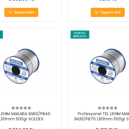
Sepete Ekle
Sepete Ekle
KARGO
BEDAVA
 LEHİM MAKARA SN60/PB40
Profesyonel TEL LEHİM M
1,00mm 500gr SOLDEX
SN30/PB70 1,60mm 500gr 