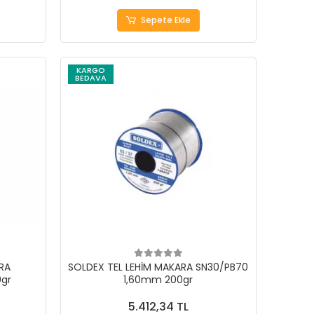
Sepete Ekle
KARGO
BEDAVA
RA
SOLDEX TEL LEHİM MAKARA SN30/PB70
gr
1,60mm 200gr
5.412,34 TL