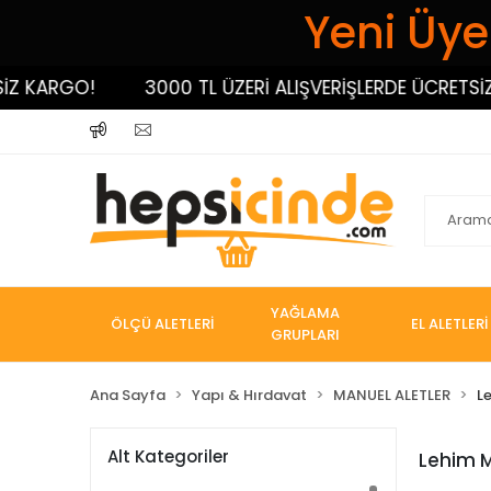
Yeni Üyel
GO!
3000 TL ÜZERİ ALIŞVERİŞLERDE ÜCRETSİZ KARGO
YAĞLAMA
ÖLÇÜ ALETLERİ
EL ALETLERİ
GRUPLARI
Ana Sayfa
Yapı & Hırdavat
MANUEL ALETLER
L
Alt Kategoriler
Lehim M