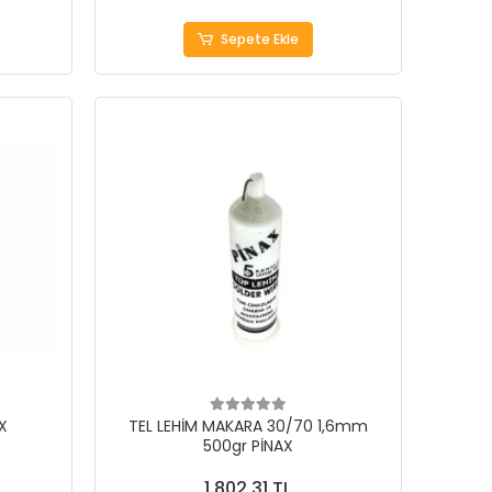
Sepete Ekle
AX
TEL LEHİM MAKARA 30/70 1,6mm
500gr PİNAX
1.802,31 TL