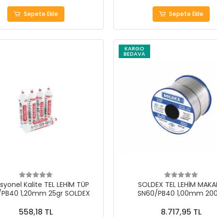
Sepete Ekle
Sepete Ekle
KARGO
BEDAVA
syonel Kalite TEL LEHİM TÜP
SOLDEX TEL LEHİM MAKA
/PB40 1,20mm 25gr SOLDEX
SN60/PB40 1,00mm 200
558,18 TL
8.717,95 TL