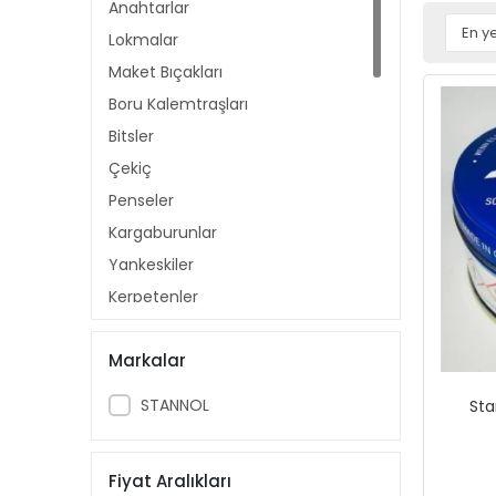
Anahtarlar
Lokmalar
Maket Bıçakları
Boru Kalemtraşları
Bitsler
Çekiç
Penseler
Kargaburunlar
Yankeskiler
Kerpetenler
Tornavida ve Aksesuarları
Markalar
Iskarpelalar
Manuel Testereler
STANNOL
Sta
Murç Keskiler
Torklar
Fiyat Aralıkları
Çelik Harf ve Rakamlar