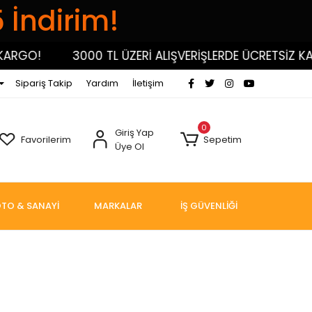
5 İndirim!
3000 TL ÜZERİ ALIŞVERİŞLERDE ÜCRETSİZ KARGO!
Sipariş Takip
Yardım
İletişim
0
Giriş Yap
Favorilerim
Sepetim
Üye Ol
TO & SANAYİ
MARKALAR
İŞ GÜVENLİĞİ