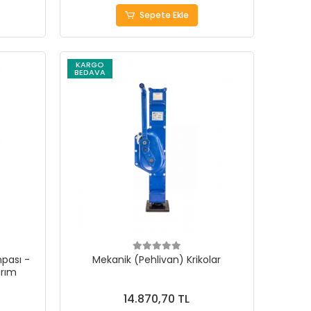
Sepete Ekle
KARGO
BEDAVA
mpası -
Mekanik (Pehlivan) Krikolar
arım
14.870,70 TL