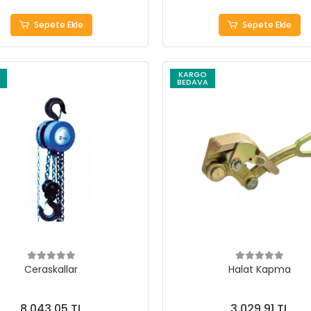
Sepete Ekle
Sepete Ekle
KARGO
BEDAVA
Ceraskallar
Halat Kapma
8.043,05 TL
3.029,91 TL