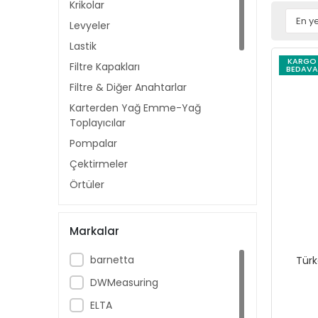
Krikolar
Levyeler
Lastik
KARGO
Filtre Kapakları
BEDAVA
Filtre & Diğer Anahtarlar
Karterden Yağ Emme-Yağ
Toplayıcılar
Pompalar
Çektirmeler
Örtüler
Far Parlatma Setleri
Kaportacı Eğeleri
Markalar
Yedek Hortumlar
barnetta
Türk
Tamirci Aydınlatmaları
DWMeasuring
Kaldıraçlar
ELTA
Transfer Pompaları