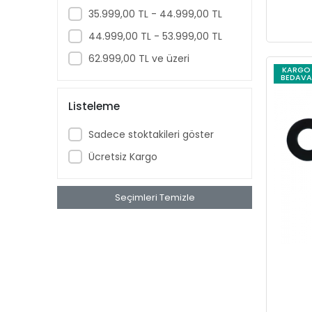
Araç Kokuları
YAMA
35.999,00 TL - 44.999,00 TL
Köpük Püskürtmeler
44.999,00 TL - 53.999,00 TL
Oto Servis Ekipmanları
62.999,00 TL ve üzeri
KARGO
BEDAVA
Listeleme
Sadece stoktakileri göster
Ücretsiz Kargo
Seçimleri Temizle