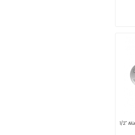
1/2" A