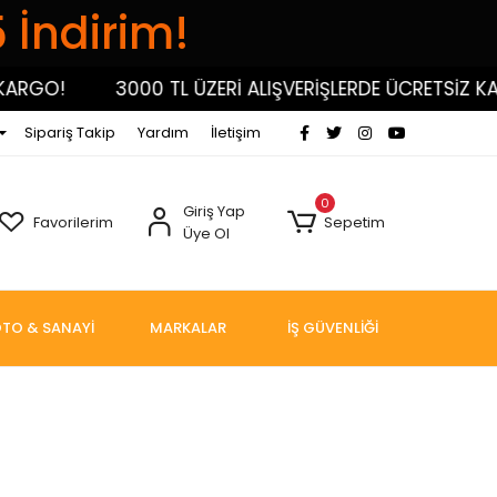
5 İndirim!
3000 TL ÜZERİ ALIŞVERİŞLERDE ÜCRETSİZ KARGO!
Sipariş Takip
Yardım
İletişim
0
Giriş Yap
Favorilerim
Sepetim
Üye Ol
TO & SANAYİ
MARKALAR
İŞ GÜVENLİĞİ