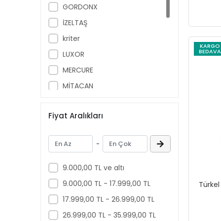
GORDONX
Kurtağzı
Motor Standları
İZELTAŞ
Akü Antifiriz Bomesi
kriter
KARGO
Oto Servis Tabancaları
BEDAVA
LUXOR
Yağdanlıklar
MERCURE
Hidrolik Boru Bükmeler
MİTACAN
Manyetik Ekipmanlar
MUZI
Garaj Servis Ekipmanları
Fiyat Aralıkları
NT TOOLS
Bakım Onarım Setleri
NTLights
Aparatlar
-
NTTools
Sekman
omega-tools
Yağlar
9.000,00 TL ve altı
Sentiller
SUPER EXPERT
9.000,00 TL - 17.999,00 TL
Türkel
Spralli Mıknatıslar
TORİN
17.999,00 TL - 26.999,00 TL
Fren Ayar, Sökme, Takma
Türkel
26.999,00 TL - 35.999,00 TL