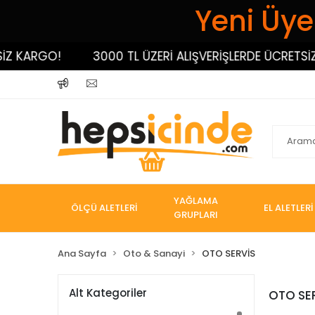
Yeni Üyel
GO!
3000 TL ÜZERİ ALIŞVERİŞLERDE ÜCRETSİZ KARGO
YAĞLAMA
ÖLÇÜ ALETLERİ
EL ALETLERİ
GRUPLARI
Ana Sayfa
Oto & Sanayi
OTO SERVİS
Alt Kategoriler
OTO SE