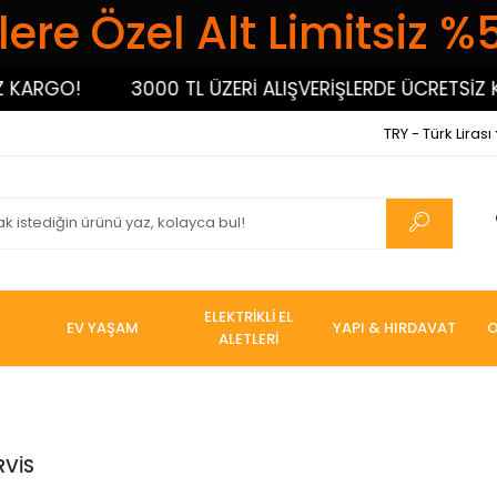
ere Özel Alt Limitsiz %
!
3000 TL ÜZERİ ALIŞVERİŞLERDE ÜCRETSİZ KARGO!
TRY - Türk Lirası
ELEKTRİKLİ EL
EV YAŞAM
YAPI & HIRDAVAT
O
ALETLERİ
RVİS