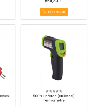
564,80 TL
Sepete Ekle
 Havası
500°C Infared (Kızılötesi)
Termometre