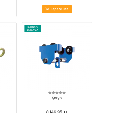
Sepete Ekle
KARGO
BEDAVA
Şaryo
8.146,95 TL