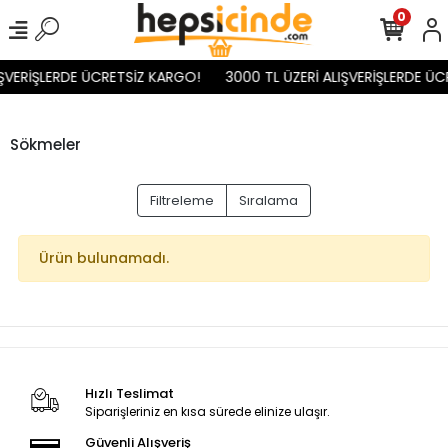
0
IŞVERİŞLERDE ÜCRETSİZ KARGO!
3000 TL ÜZERİ ALIŞVERİŞLERDE ÜC
Sökmeler
Filtreleme
Sıralama
Ürün bulunamadı.
Hızlı Teslimat
Siparişleriniz en kısa sürede elinize ulaşır.
Güvenli Alışveriş