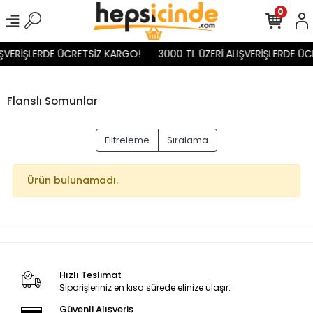
0
IŞVERİŞLERDE ÜCRETSİZ KARGO!
3000 TL ÜZERİ ALIŞVERİŞLERDE Ü
Flanslı Somunlar
Filtreleme
Sıralama
Ürün bulunamadı.
Hızlı Teslimat
Siparişleriniz en kısa sürede elinize ulaşır.
Güvenli Alışveriş