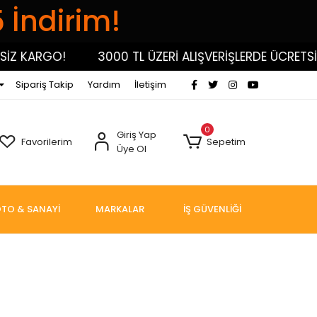
5 İndirim!
Z KARGO!
3000 TL ÜZERİ ALIŞVERİŞLERDE ÜCRETSİZ
Sipariş Takip
Yardım
İletişim
0
Giriş Yap
Favorilerim
Sepetim
Üye Ol
TO & SANAYİ
MARKALAR
İŞ GÜVENLİĞİ