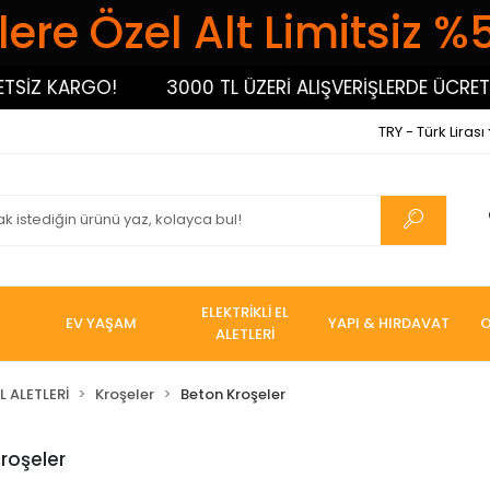
ere Özel Alt Limitsiz %
SİZ KARGO!
3000 TL ÜZERİ ALIŞVERİŞLERDE ÜCRETSİ
TRY - Türk Lirası
ELEKTRİKLİ EL
EV YAŞAM
YAPI & HIRDAVAT
O
ALETLERİ
L ALETLERİ
Kroşeler
Beton Kroşeler
roşeler