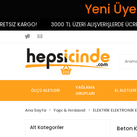
Yeni Üyel
TSİZ KARGO!
3000 TL ÜZERİ ALIŞVERİŞLERDE ÜCRET
YAĞLAMA
ÖLÇÜ ALETLERİ
EL ALETLERİ
GRUPLARI
Ana Sayfa
Yapı & Hırdavat
ELEKTRİK ELEKTRONİK E
Alt Kategoriler
Beton K