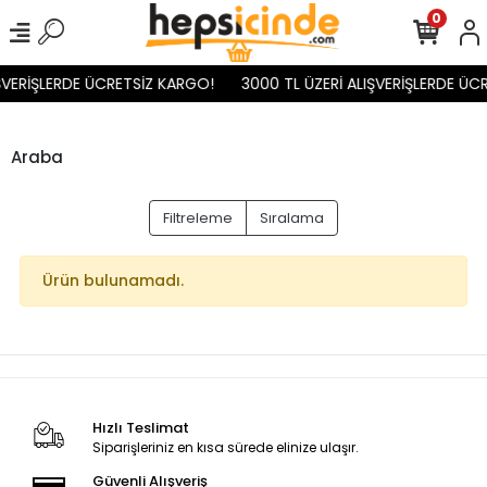
0
ŞVERİŞLERDE ÜCRETSİZ KARGO!
3000 TL ÜZERİ ALIŞVERİŞLERDE ÜC
Araba
Filtreleme
Sıralama
Ürün bulunamadı.
Hızlı Teslimat
Siparişleriniz en kısa sürede elinize ulaşır.
Güvenli Alışveriş