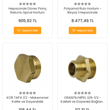
Hepsicinde Döner Pirinç
Polyamid Rulo Hortum -
Rekorlu Spiral Hortum
Beyaz | Hepsicinde
905,92 TL
8.477,49 TL
Sepete Ekle
Sepete Ekle
KÖR TAPA 1/2 - Mükemmel
ORANTILI NİPEL 3/8-1/2 -
Kalite ve Dayanıklılık
Kaliteli ve Dayanıklı Bağlantı
Elemanı
106,44 TL
112,31 TL