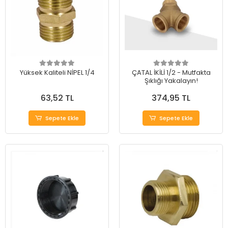
Yüksek Kaliteli NİPEL 1/4
ÇATAL İKİLİ 1/2 - Mutfakta
Şıklığı Yakalayın!
63,52 TL
374,95 TL
Sepete Ekle
Sepete Ekle