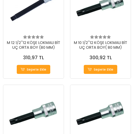
M 12 1/2''12 KÖŞE LOKMALI BİT
M 10 1/2''12 KÖŞE LOKMALI BİT
UÇ ORTA BOY (80 MM)
UÇ ORTA BOY( 80 MM)
310,97 TL
300,92 TL
Sepete Ekle
Sepete Ekle