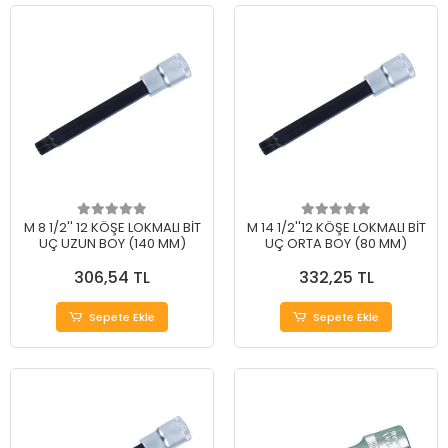
M 8 1/2'' 12 KÖŞE LOKMALI BİT
M 14 1/2''12 KÖŞE LOKMALI BİT
UÇ UZUN BOY (140 MM)
UÇ ORTA BOY (80 MM)
306,54 TL
332,25 TL
Sepete Ekle
Sepete Ekle