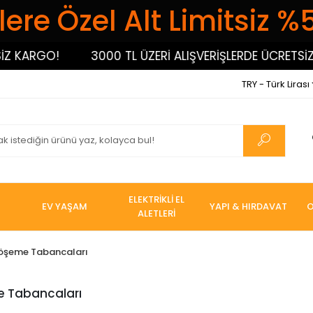
ere Özel Alt Limitsiz %
KARGO!
3000 TL ÜZERİ ALIŞVERİŞLERDE ÜCRETSİZ K
TRY - Türk Lirası
ELEKTRİKLİ EL
EV YAŞAM
YAPI & HIRDAVAT
O
ALETLERİ
öşeme Tabancaları
 Tabancaları