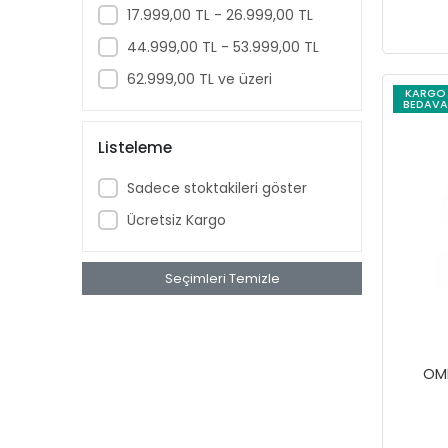
17.999,00 TL - 26.999,00 TL
Lehim Malzemeleri
44.999,00 TL - 53.999,00 TL
Boru Mengeneleri
62.999,00 TL ve üzeri
Döşeme Tabancaları
KARGO
BEDAVA
Boru Kesiciler
Boru Paftaları
Listeleme
Manuel Yiv Açmalar
Sadece stoktakileri göster
Kanal Temizlemeler
Ücretsiz Kargo
Kablo Sıyırmalar
İşkence ve Mengeneler
Seçimleri Temizle
Kablo Kesiciler
Testere Kolları
Testereler
Kontrol Kalemleri
OM
Supportlar
Probeler