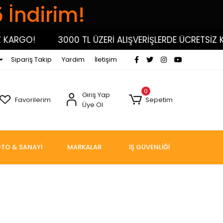
5 İndirim!
ARGO!
3000 TL ÜZERİ ALIŞVERİŞLERDE ÜCRETSİZ KAR
Sipariş Takip
Yardım
İletişim
0
Giriş Yap
Favorilerim
Sepetim
Üye Ol
TO & SANAYİ
MARKALAR
İŞ GÜVENLİĞİ