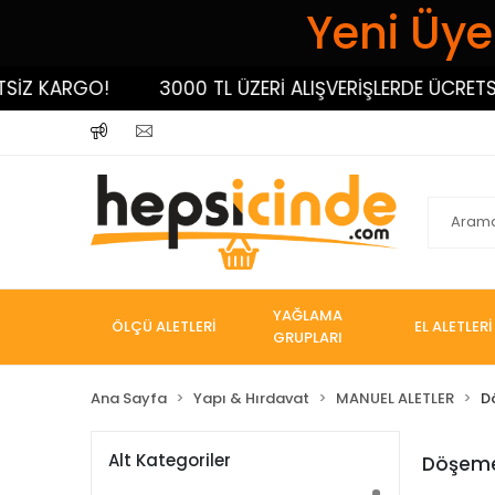
Yeni Üyel
Z KARGO!
3000 TL ÜZERİ ALIŞVERİŞLERDE ÜCRETSİZ 
YAĞLAMA
ÖLÇÜ ALETLERİ
EL ALETLERİ
GRUPLARI
Ana Sayfa
Yapı & Hırdavat
MANUEL ALETLER
D
Alt Kategoriler
Döşeme