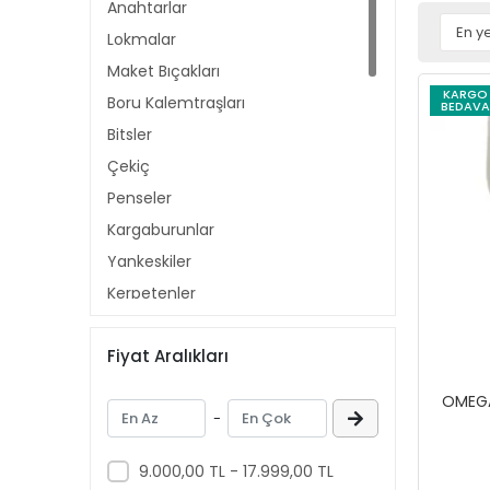
Anahtarlar
Lokmalar
Maket Bıçakları
KARGO
Boru Kalemtraşları
BEDAVA
Bitsler
Çekiç
Penseler
Kargaburunlar
Yankeskiler
Kerpetenler
Tornavida ve Aksesuarları
Fiyat Aralıkları
Iskarpelalar
Manuel Testereler
OMEGA
-
Murç Keskiler
Torklar
9.000,00 TL - 17.999,00 TL
Çelik Harf ve Rakamlar