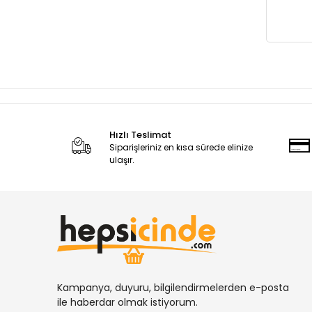
Balta
Keser
Testere Ağzı
Hızlı Teslimat
Siparişleriniz en kısa sürede elinize
ulaşır.
Kampanya, duyuru, bilgilendirmelerden e-posta
ile haberdar olmak istiyorum.