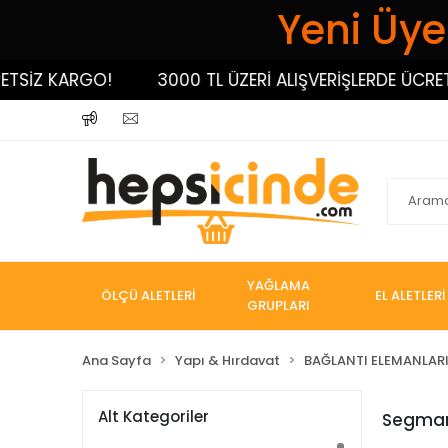
Yeni Üyel
İZ KARGO!
3000 TL ÜZERİ ALIŞVERİŞLERDE ÜCRETSİ
YAĞLAMA
ÖLÇÜ ALETLERİ
EL ALETLERİ
GRUPLARI
Ana Sayfa
Yapı & Hırdavat
BAĞLANTI ELEMANLAR
Alt Kategoriler
Segman