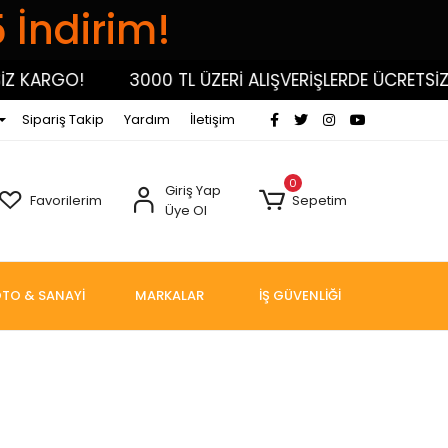
5 İndirim!
KARGO!
3000 TL ÜZERİ ALIŞVERİŞLERDE ÜCRETSİZ K
Sipariş Takip
Yardım
İletişim
0
Giriş Yap
Favorilerim
Sepetim
Üye Ol
TO & SANAYİ
MARKALAR
İŞ GÜVENLİĞİ