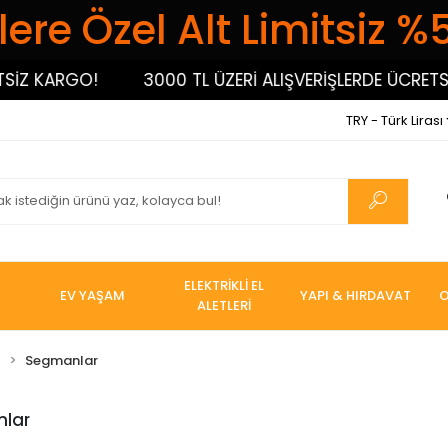
ere Özel Alt Limitsiz %
Z KARGO!
3000 TL ÜZERİ ALIŞVERİŞLERDE ÜCRETSİZ 
TRY - Türk Lirası
ELEKTRİKLİ EL
EV YAŞAM
YAPI & HIRDAVAT
O
ALETLERİ
I
Segmanlar
lar