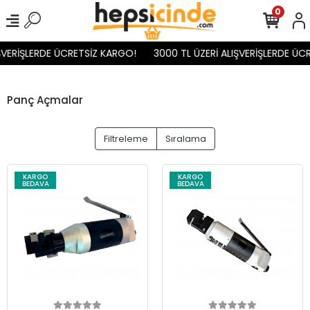
0
ŞVERİŞLERDE ÜCRETSİZ KARGO!
3000 TL ÜZERİ ALIŞVERİŞLERDE ÜC
Panç Açmalar
Filtreleme
Sıralama
KARGO
KARGO
BEDAVA
BEDAVA