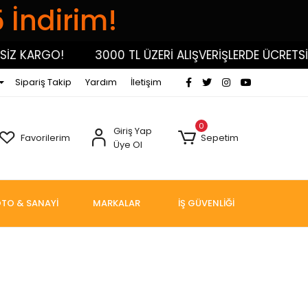
5 İndirim!
Z KARGO!
3000 TL ÜZERİ ALIŞVERİŞLERDE ÜCRETSİZ
Sipariş Takip
Yardım
İletişim
0
Giriş Yap
Favorilerim
Sepetim
Üye Ol
TO & SANAYİ
MARKALAR
İŞ GÜVENLİĞİ