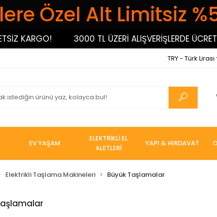
ere Özel Alt Limitsiz %
SİZ KARGO!
3000 TL ÜZERİ ALIŞVERİŞLERDE ÜCRETSİ
TRY - Türk Lirası
ELEKTRİKLİ EL
EV YAŞAM
YAPI & HIRDAVAT
O
ALETLERİ
Elektrikli Taşlama Makineleri
Büyük Taşlamalar
Taşlamalar