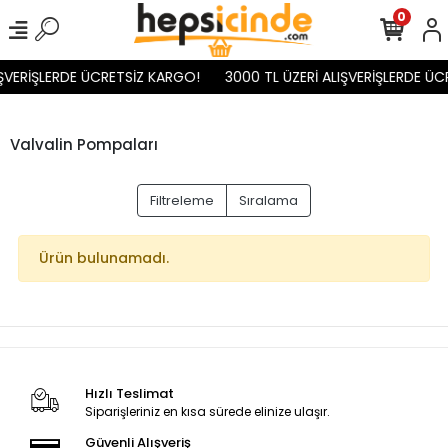
0
IŞVERİŞLERDE ÜCRETSİZ KARGO!
3000 TL ÜZERİ ALIŞVERİŞLERDE ÜC
Valvalin Pompaları
Filtreleme
Sıralama
Ürün bulunamadı.
Hızlı Teslimat
Siparişleriniz en kısa sürede elinize ulaşır.
Güvenli Alışveriş