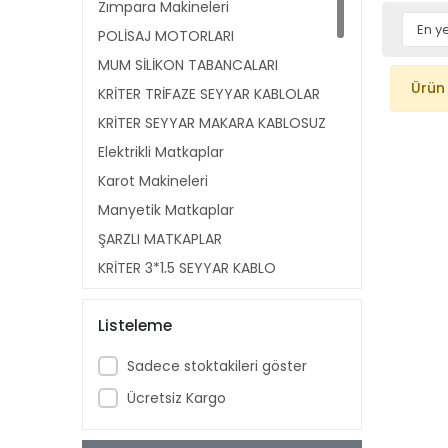
Zımpara Makineleri
POLİSAJ MOTORLARI
MUM SİLİKON TABANCALARI
Ürün
KRİTER TRİFAZE SEYYAR KABLOLAR
KRİTER SEYYAR MAKARA KABLOSUZ
Elektrikli Matkaplar
Karot Makineleri
Manyetik Matkaplar
ŞARZLI MATKAPLAR
KRİTER 3*1,5 SEYYAR KABLO
MAKARALARI
PPRC KAYNAK MAKİNA AKSAM
Listeleme
Kaynak Makineleri
Sadece stoktakileri göster
Boru Bükme Makineleri
Ücretsiz Kargo
Tezgah Tipi Pafta Makineleri
Boru Temizleme Makinaları