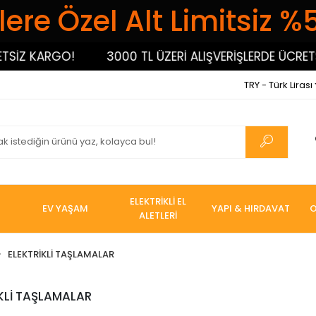
ere Özel Alt Limitsiz %
SİZ KARGO!
3000 TL ÜZERİ ALIŞVERİŞLERDE ÜCRETSİ
TRY - Türk Lirası
ELEKTRİKLİ EL
EV YAŞAM
YAPI & HIRDAVAT
O
ALETLERİ
ELEKTRİKLİ TAŞLAMALAR
KLİ TAŞLAMALAR