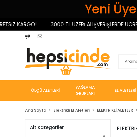
Yeni Üyel
ETSİZ KARGO!
3000 TL ÜZERİ ALIŞVERİŞLERDE ÜCRET
YAĞLAMA
ÖLÇÜ ALETLERİ
EL ALETLERİ
GRUPLARI
Ana Sayfa
Elektrikli El Aletleri
ELEKTRİKLİ ALETLER
Alt Kategoriler
ELEKTRİ