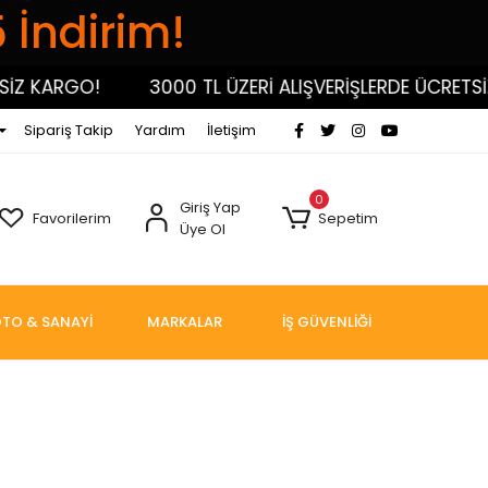
5 İndirim!
Z KARGO!
3000 TL ÜZERİ ALIŞVERİŞLERDE ÜCRETSİZ
Sipariş Takip
Yardım
İletişim
0
Giriş Yap
Favorilerim
Sepetim
Üye Ol
TO & SANAYİ
MARKALAR
İŞ GÜVENLİĞİ