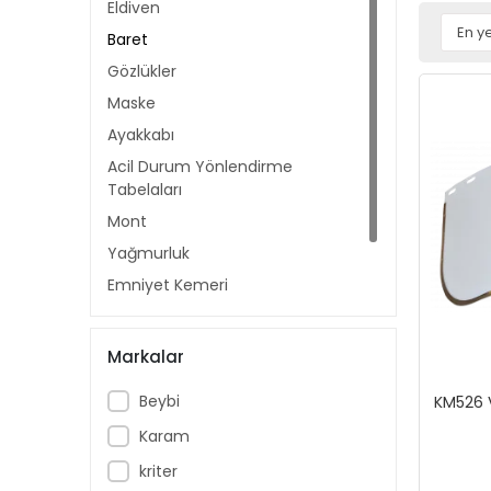
Eldiven
Baret
Gözlükler
Maske
Ayakkabı
Acil Durum Yönlendirme
Tabelaları
Mont
Yağmurluk
Emniyet Kemeri
Yangın Battaniyesi
Kulaklıklar & Tıkaçlar
Markalar
Beybi
KM526 
Karam
kriter