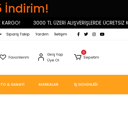
5 İndirim!
GO!
3000 TL ÜZERİ ALIŞVERİŞLERDE ÜCRETSİZ KARG
Sipariş Takip
Yardım
İletişim
0
Giriş Yap
Favorilerim
Sepetim
Üye Ol
TO & SANAYİ
MARKALAR
İŞ GÜVENLİĞİ