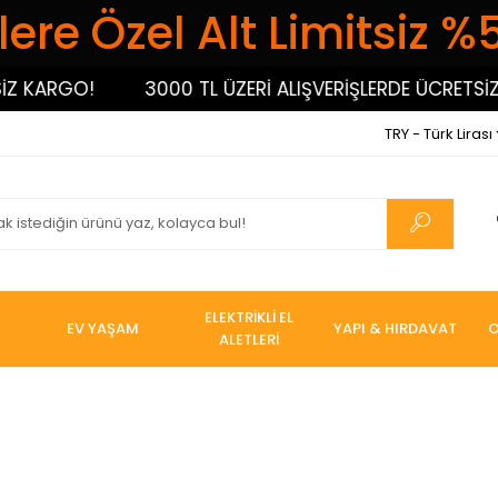
ere Özel Alt Limitsiz %
ARGO!
3000 TL ÜZERİ ALIŞVERİŞLERDE ÜCRETSİZ KAR
TRY - Türk Lirası
ELEKTRİKLİ EL
EV YAŞAM
YAPI & HIRDAVAT
O
ALETLERİ