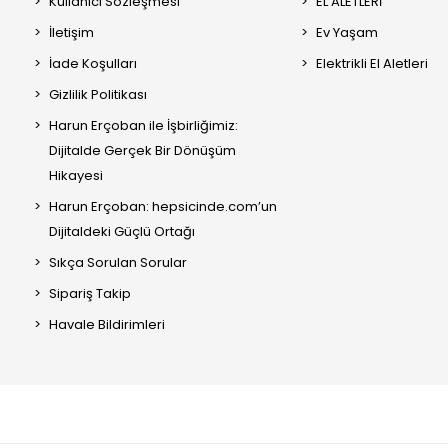
Kullanıcı Sözleşmesi
EL ALETLERİ
İletişim
Ev Yaşam
İade Koşulları
Elektrikli El Aletleri
Gizlilik Politikası
Harun Erçoban ile İşbirliğimiz:
Dijitalde Gerçek Bir Dönüşüm
Hikayesi
Harun Erçoban: hepsicinde.com’un
Dijitaldeki Güçlü Ortağı
Sıkça Sorulan Sorular
Sipariş Takip
Havale Bildirimleri