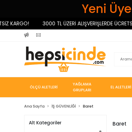
Yeni Üyel
 KARGO!
3000 TL ÜZERİ ALIŞVERİŞLERDE ÜCRETSİZ K
YAĞLAMA
ÖLÇÜ ALETLERİ
EL ALETLERİ
GRUPLARI
Ana Sayfa
İŞ GÜVENLİĞİ
Baret
Alt Kategoriler
Baret