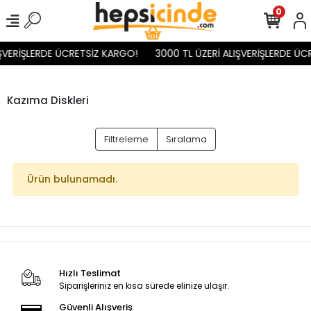
0
ŞVERİŞLERDE ÜCRETSİZ KARGO!
3000 TL ÜZERİ ALIŞVERİŞLERDE ÜC
Kazıma Diskleri
Filtreleme
Sıralama
Ürün bulunamadı.
Hızlı Teslimat
Siparişleriniz en kısa sürede elinize ulaşır.
Güvenli Alışveriş