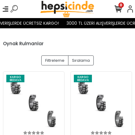
0
ŞVERİŞLERDE ÜCRETSİZ KARGO!
3000 TL ÜZERİ ALIŞVERİŞLERDE ÜC
Oynak Rulmanlar
Filtreleme
Sıralama
KARGO
KARGO
BEDAVA
BEDAVA