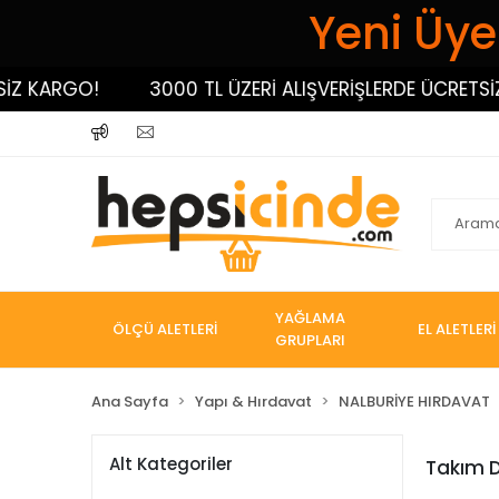
Yeni Üyel
GO!
3000 TL ÜZERİ ALIŞVERİŞLERDE ÜCRETSİZ KARGO
YAĞLAMA
ÖLÇÜ ALETLERİ
EL ALETLERİ
GRUPLARI
Ana Sayfa
Yapı & Hırdavat
NALBURİYE HIRDAVAT
Alt Kategoriler
Takım D