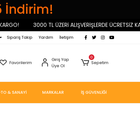
5 İndirim!
3000 TL ÜZERİ ALIŞVERİŞLERDE ÜCRETSİZ KARGO!
Sipariş Takip
Yardım
İletişim
0
Giriş Yap
Favorilerim
Sepetim
Üye Ol
TO & SANAYİ
MARKALAR
İŞ GÜVENLİĞİ