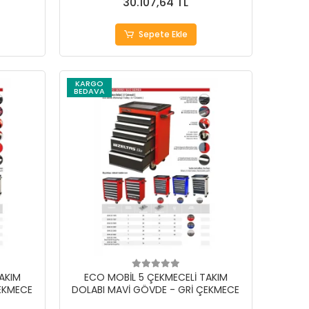
30.107,64 TL
Sepete Ekle
KARGO
BEDAVA
AKIM
ECO MOBİL 5 ÇEKMECELİ TAKIM
ÇEKMECE
DOLABI MAVİ GÖVDE - GRİ ÇEKMECE