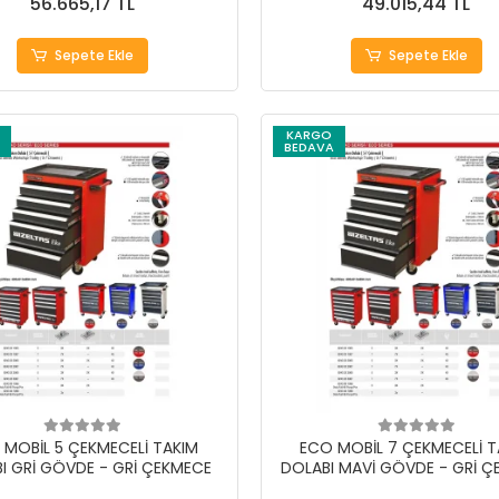
56.665,17 TL
49.015,44 TL
Sepete Ekle
Sepete Ekle
KARGO
BEDAVA
 MOBİL 5 ÇEKMECELİ TAKIM
ECO MOBİL 7 ÇEKMECELİ T
I GRİ GÖVDE - GRİ ÇEKMECE
DOLABI MAVİ GÖVDE - GRİ 