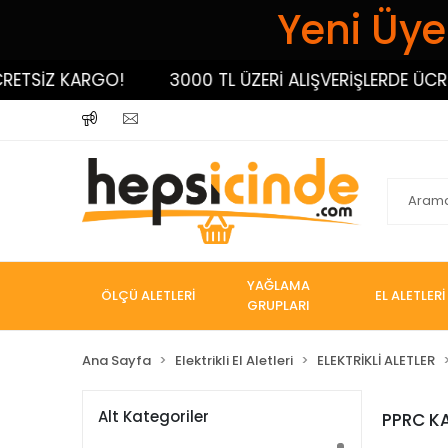
Yeni Üyel
ETSİZ KARGO!
3000 TL ÜZERİ ALIŞVERİŞLERDE ÜCRET
YAĞLAMA
ÖLÇÜ ALETLERİ
EL ALETLERİ
GRUPLARI
Ana Sayfa
Elektrikli El Aletleri
ELEKTRİKLİ ALETLER
Alt Kategoriler
PPRC K