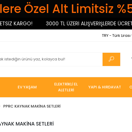
ere Özel Alt Limitsiz %
SİZ KARGO!
3000 TL ÜZERİ ALIŞVERİŞLERDE ÜCRETS
TRY - Türk Lirası
ELEKTRİKLİ EL
EV YAŞAM
YAPI & HIRDAVAT
O
ALETLERİ
PPRC KAYNAK MAKİNA SETLERİ
AYNAK MAKİNA SETLERİ