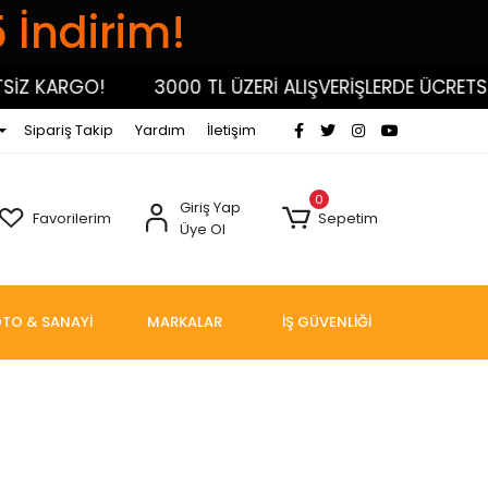
5 İndirim!
İZ KARGO!
3000 TL ÜZERİ ALIŞVERİŞLERDE ÜCRETSİZ
Sipariş Takip
Yardım
İletişim
0
Giriş Yap
Favorilerim
Sepetim
Üye Ol
TO & SANAYİ
MARKALAR
İŞ GÜVENLİĞİ