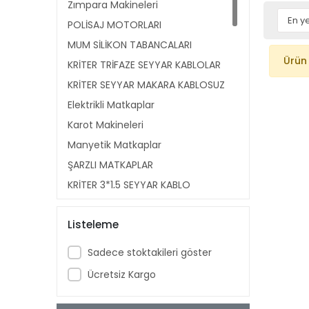
Zımpara Makineleri
POLİSAJ MOTORLARI
MUM SİLİKON TABANCALARI
Ürün
KRİTER TRİFAZE SEYYAR KABLOLAR
KRİTER SEYYAR MAKARA KABLOSUZ
Elektrikli Matkaplar
Karot Makineleri
Manyetik Matkaplar
ŞARZLI MATKAPLAR
KRİTER 3*1,5 SEYYAR KABLO
MAKARALARI
PPRC KAYNAK MAKİNA AKSAM
Listeleme
Kaynak Makineleri
Sadece stoktakileri göster
Boru Bükme Makineleri
Ücretsiz Kargo
Tezgah Tipi Pafta Makineleri
Boru Temizleme Makinaları