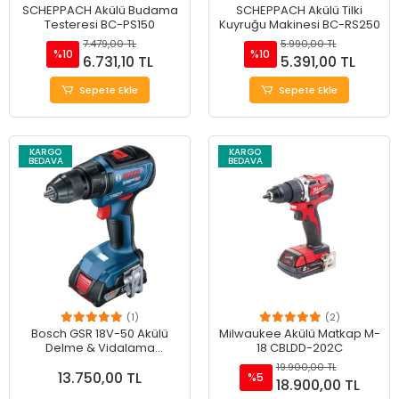
SCHEPPACH Akülü Budama
SCHEPPACH Akülü Tilki
Testeresi BC-PS150
Kuyruğu Makinesi BC-RS250
7.479,00 TL
5.990,00 TL
%10
%10
6.731,10 TL
5.391,00 TL
Sepete Ekle
Sepete Ekle
KARGO
KARGO
BEDAVA
BEDAVA
(1)
(2)
Bosch GSR 18V-50 Akülü
Milwaukee Akülü Matkap M-
Delme & Vidalama
18 CBLDD-202C
Makinesi - Güçlü
19.900,00 TL
13.750,00 TL
Performans
%5
18.900,00 TL