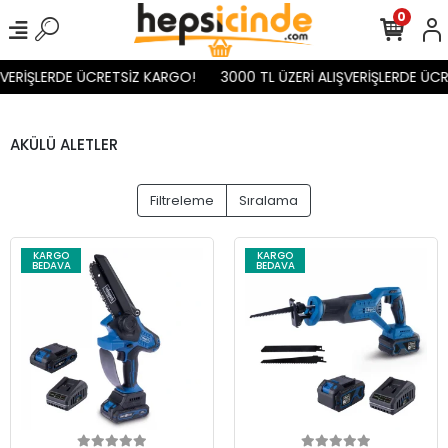
0
ŞVERİŞLERDE ÜCRETSİZ KARGO!
3000 TL ÜZERİ ALIŞVERİŞLERDE ÜCR
AKÜLÜ ALETLER
Filtreleme
Sıralama
KARGO
KARGO
BEDAVA
BEDAVA