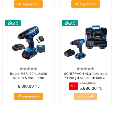
Sepete Ekle
Sepete Ekle
KARGO
KARGO
BEDAVA
BEDAVA
Bosch GSR 180-Li Akülü
SCHEPPACH Akülü Matkap
Delme & Vidalama
74 Parça Aksesuar Seti C-
Makinesi
DTB74/1-X
6.540,00 TL
6.810,00 TL
%10
5.886,00 TL
Sepete Ekle
Stokta Yok