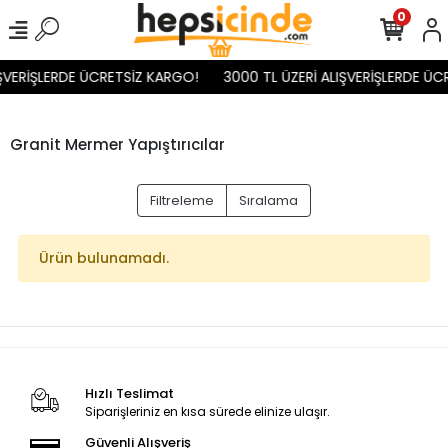
0
ŞVERİŞLERDE ÜCRETSİZ KARGO!
3000 TL ÜZERİ ALIŞVERİŞLERDE ÜC
Granit Mermer Yapıştırıcılar
Filtreleme
Sıralama
Ürün bulunamadı.
Hızlı Teslimat
Siparişleriniz en kısa sürede elinize ulaşır.
Güvenli Alışveriş