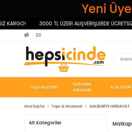
Yeni Üyel
RGO!
3000 TL ÜZERİ ALIŞVERİŞLERDE ÜCRETSİZ KARG
YAĞLAMA
ÖLÇÜ ALETLERİ
EL ALETLERİ
GRUPLARI
Ana Sayfa
Yapı & Hırdavat
NALBURİYE HIRDAVAT
Alt Kategoriler
Matkap 