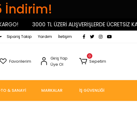
5 İndirim!
!
3000 TL ÜZERİ ALIŞVERİŞLERDE ÜCRETSİZ KARGO!
Sipariş Takip
Yardım
İletişim
0
Giriş Yap
Favorilerim
Sepetim
Üye Ol
TO & SANAYİ
MARKALAR
İŞ GÜVENLİĞİ