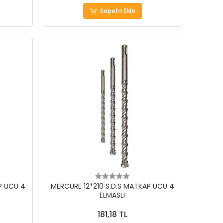
Sepete Ekle
P UCU 4
MERCURE 12*210 S.D.S MATKAP UCU 4
ELMASLI
181,18 TL