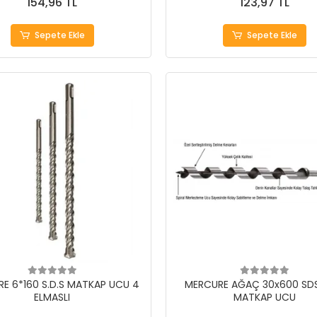
154,96 TL
123,97 TL
Sepete Ekle
Sepete Ekle
E 6*160 S.D.S MATKAP UCU 4
MERCURE AĞAÇ 30x600 SDS
ELMASLI
MATKAP UCU