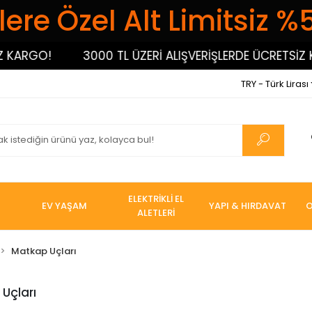
ere Özel Alt Limitsiz %
O!
3000 TL ÜZERİ ALIŞVERİŞLERDE ÜCRETSİZ KARGO
TRY - Türk Lirası
ELEKTRİKLİ EL
EV YAŞAM
YAPI & HIRDAVAT
O
ALETLERİ
Matkap Uçları
Uçları