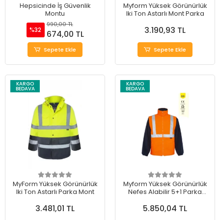
Hepsicinde İş Güvenlik
Myform Yüksek Görünürlük
Montu
Iki Ton Astarlı Mont Parka
990,00 TL
3.190,93 TL
%32
674,00 TL
Sepete Ekle
Sepete Ekle
KARGO
KARGO
BEDAVA
BEDAVA
MyForm Yüksek Görünürlük
Myform Yüksek Görünürlük
Iki Ton Astarlı Parka Mont
Nefes Alabilir 5+1 Parka
Mont
3.481,01 TL
5.850,04 TL