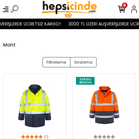
0
ŞVERİŞLERDE ÜCRETSİZ KARGO!
3000 TL ÜZERİ ALIŞVERİŞLERDE ÜCR
Mont
Filtreleme
Sıralama
KARGO
BEDAVA
(1)