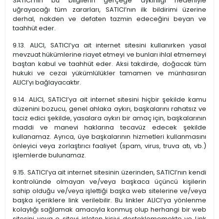
SATICI’nın bu bilgilerin gerçeğe aykırılığı nedeniyle
uğrayacağı tüm zararları, SATICI’nın ilk bildirimi üzerine
derhal, nakden ve defaten tazmin edeceğini beyan ve
taahhüt eder.
9.13. ALICI, SATICI’ya ait internet sitesini kullanırken yasal
mevzuat hükümlerine riayet etmeyi ve bunları ihlal etmemeyi
baştan kabul ve taahhüt eder. Aksi takdirde, doğacak tüm
hukuki ve cezai yükümlülükler tamamen ve münhasıran
ALICI’yı bağlayacaktır.
9.14. ALICI, SATICI’ya ait internet sitesini hiçbir şekilde kamu
düzenini bozucu, genel ahlaka aykırı, başkalarını rahatsız ve
taciz edici şekilde, yasalara aykırı bir amaç için, başkalarının
maddi ve manevi haklarına tecavüz edecek şekilde
kullanamaz. Ayrıca, üye başkalarının hizmetleri kullanmasını
önleyici veya zorlaştırıcı faaliyet (spam, virus, truva atı, vb.)
işlemlerde bulunamaz.
9.15. SATICI’ya ait internet sitesinin üzerinden, SATICI’nın kendi
kontrolünde olmayan ve/veya başkaca üçüncü kişilerin
sahip olduğu ve/veya işlettiği başka web sitelerine ve/veya
başka içeriklere link verilebilir. Bu linkler ALICI’ya yönlenme
kolaylığı sağlamak amacıyla konmuş olup herhangi bir web
sitesini veya o siteyi işleten kişiyi desteklememekte ve Link