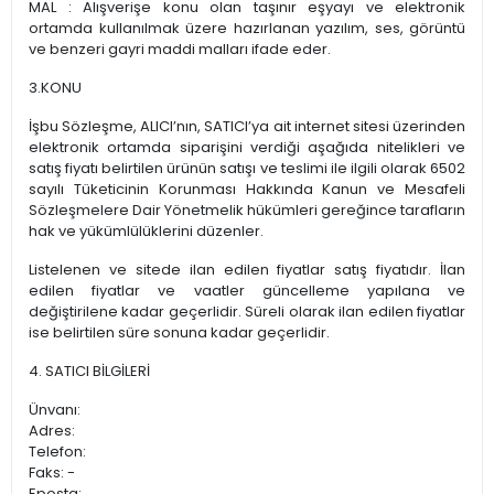
MAL : Alışverişe konu olan taşınır eşyayı ve elektronik
ortamda kullanılmak üzere hazırlanan yazılım, ses, görüntü
ve benzeri gayri maddi malları ifade eder.
3.KONU
İşbu Sözleşme, ALICI’nın, SATICI’ya ait internet sitesi üzerinden
elektronik ortamda siparişini verdiği aşağıda nitelikleri ve
satış fiyatı belirtilen ürünün satışı ve teslimi ile ilgili olarak 6502
sayılı Tüketicinin Korunması Hakkında Kanun ve Mesafeli
Sözleşmelere Dair Yönetmelik hükümleri gereğince tarafların
hak ve yükümlülüklerini düzenler.
Listelenen ve sitede ilan edilen fiyatlar satış fiyatıdır. İlan
edilen fiyatlar ve vaatler güncelleme yapılana ve
değiştirilene kadar geçerlidir. Süreli olarak ilan edilen fiyatlar
ise belirtilen süre sonuna kadar geçerlidir.
4. SATICI BİLGİLERİ
Ünvanı:
Adres:
Telefon:
Faks: -
Eposta: