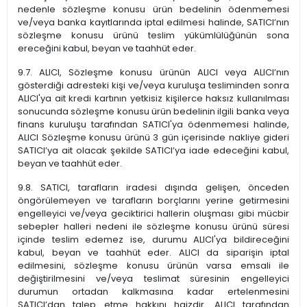
nedenle sözleşme konusu ürün bedelinin ödenmemesi
ve/veya banka kayıtlarında iptal edilmesi halinde, SATICI’nın
sözleşme konusu ürünü teslim yükümlülüğünün sona
ereceğini kabul, beyan ve taahhüt eder.
9.7. ALICI, Sözleşme konusu ürünün ALICI veya ALICI’nın
gösterdiği adresteki kişi ve/veya kuruluşa tesliminden sonra
ALICI'ya ait kredi kartının yetkisiz kişilerce haksız kullanılması
sonucunda sözleşme konusu ürün bedelinin ilgili banka veya
finans kuruluşu tarafından SATICI'ya ödenmemesi halinde,
ALICI Sözleşme konusu ürünü 3 gün içerisinde nakliye gideri
SATICI’ya ait olacak şekilde SATICI’ya iade edeceğini kabul,
beyan ve taahhüt eder.
9.8. SATICI, tarafların iradesi dışında gelişen, önceden
öngörülemeyen ve tarafların borçlarını yerine getirmesini
engelleyici ve/veya geciktirici hallerin oluşması gibi mücbir
sebepler halleri nedeni ile sözleşme konusu ürünü süresi
içinde teslim edemez ise, durumu ALICI'ya bildireceğini
kabul, beyan ve taahhüt eder. ALICI da siparişin iptal
edilmesini, sözleşme konusu ürünün varsa emsali ile
değiştirilmesini ve/veya teslimat süresinin engelleyici
durumun ortadan kalkmasına kadar ertelenmesini
SATICI’dan talep etme hakkını haizdir. ALICI tarafından