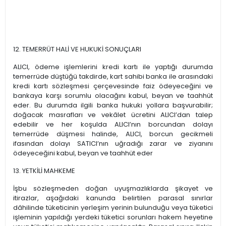
12. TEMERRÜT HALİ VE HUKUKİ SONUÇLARI
ALICI, ödeme işlemlerini kredi kartı ile yaptığı durumda
temerrüde düştüğü takdirde, kart sahibi banka ile arasındaki
kredi kartı sözleşmesi çerçevesinde faiz ödeyeceğini ve
bankaya karşı sorumlu olacağını kabul, beyan ve taahhüt
eder. Bu durumda ilgili banka hukuki yollara başvurabilir;
doğacak masrafları ve vekâlet ücretini ALICI’dan talep
edebilir ve her koşulda ALICI’nın borcundan dolayı
temerrüde düşmesi halinde, ALICI, borcun gecikmeli
ifasından dolayı SATICI’nın uğradığı zarar ve ziyanını
ödeyeceğini kabul, beyan ve taahhüt eder
13. YETKİLİ MAHKEME
İşbu sözleşmeden doğan uyuşmazlıklarda şikayet ve
itirazlar, aşağıdaki kanunda belirtilen parasal sınırlar
dâhilinde tüketicinin yerleşim yerinin bulunduğu veya tüketici
işleminin yapıldığı yerdeki tüketici sorunları hakem heyetine