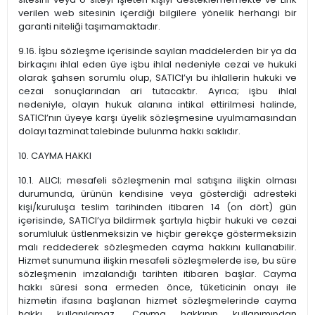
verilen web sitesinin içerdiği bilgilere yönelik herhangi bir
garanti niteliği taşımamaktadır.
9.16. İşbu sözleşme içerisinde sayılan maddelerden bir ya da
birkaçını ihlal eden üye işbu ihlal nedeniyle cezai ve hukuki
olarak şahsen sorumlu olup, SATICI’yı bu ihlallerin hukuki ve
cezai sonuçlarından ari tutacaktır. Ayrıca; işbu ihlal
nedeniyle, olayın hukuk alanına intikal ettirilmesi halinde,
SATICI’nın üyeye karşı üyelik sözleşmesine uyulmamasından
dolayı tazminat talebinde bulunma hakkı saklıdır.
10. CAYMA HAKKI
10.1. ALICI; mesafeli sözleşmenin mal satışına ilişkin olması
durumunda, ürünün kendisine veya gösterdiği adresteki
kişi/kuruluşa teslim tarihinden itibaren 14 (on dört) gün
içerisinde, SATICI’ya bildirmek şartıyla hiçbir hukuki ve cezai
sorumluluk üstlenmeksizin ve hiçbir gerekçe göstermeksizin
malı reddederek sözleşmeden cayma hakkını kullanabilir.
Hizmet sunumuna ilişkin mesafeli sözleşmelerde ise, bu süre
sözleşmenin imzalandığı tarihten itibaren başlar. Cayma
hakkı süresi sona ermeden önce, tüketicinin onayı ile
hizmetin ifasına başlanan hizmet sözleşmelerinde cayma
hakkı kullanılamaz. Cayma hakkının kullanımından