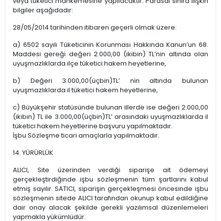
veya tüketici mahkemesine yapılacaktır. Parasal sınıra ilişkin
bilgiler aşağıdadır:
28/05/2014 tarihinden itibaren geçerli olmak üzere:
a) 6502 sayılı Tüketicinin Korunması Hakkında Kanun’un 68.
Maddesi gereği değeri 2.000,00 (ikibin) TL’nin altında olan
uyuşmazlıklarda ilçe tüketici hakem heyetlerine,
b) Değeri 3.000,00(üçbin)TL’ nin altında bulunan
uyuşmazlıklarda il tüketici hakem heyetlerine,
c) Büyükşehir statüsünde bulunan illerde ise değeri 2.000,00
(ikibin) TL ile 3.000,00(üçbin)TL’ arasındaki uyuşmazlıklarda il
tüketici hakem heyetlerine başvuru yapılmaktadır.
İşbu Sözleşme ticari amaçlarla yapılmaktadır.
14. YÜRÜRLÜK
ALICI, Site üzerinden verdiği siparişe ait ödemeyi
gerçekleştirdiğinde işbu sözleşmenin tüm şartlarını kabul
etmiş sayılır. SATICI, siparişin gerçekleşmesi öncesinde işbu
sözleşmenin sitede ALICI tarafından okunup kabul edildiğine
dair onay alacak şekilde gerekli yazılımsal düzenlemeleri
yapmakla yükümlüdür.