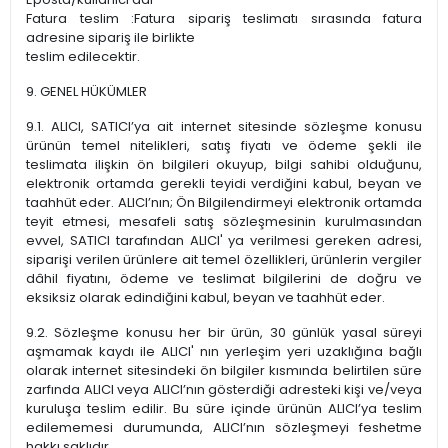
Fatura teslim :Fatura sipariş teslimatı sırasında fatura
adresine sipariş ile birlikte
teslim edilecektir.
9. GENEL HÜKÜMLER
9.1. ALICI, SATICI’ya ait internet sitesinde sözleşme konusu
ürünün temel nitelikleri, satış fiyatı ve ödeme şekli ile
teslimata ilişkin ön bilgileri okuyup, bilgi sahibi olduğunu,
elektronik ortamda gerekli teyidi verdiğini kabul, beyan ve
taahhüt eder. ALICI’nın; Ön Bilgilendirmeyi elektronik ortamda
teyit etmesi, mesafeli satış sözleşmesinin kurulmasından
evvel, SATICI tarafından ALICI' ya verilmesi gereken adresi,
siparişi verilen ürünlere ait temel özellikleri, ürünlerin vergiler
dâhil fiyatını, ödeme ve teslimat bilgilerini de doğru ve
eksiksiz olarak edindiğini kabul, beyan ve taahhüt eder.
9.2. Sözleşme konusu her bir ürün, 30 günlük yasal süreyi
aşmamak kaydı ile ALICI' nın yerleşim yeri uzaklığına bağlı
olarak internet sitesindeki ön bilgiler kısmında belirtilen süre
zarfında ALICI veya ALICI’nın gösterdiği adresteki kişi ve/veya
kuruluşa teslim edilir. Bu süre içinde ürünün ALICI’ya teslim
edilememesi durumunda, ALICI’nın sözleşmeyi feshetme
hakkı saklıdır.