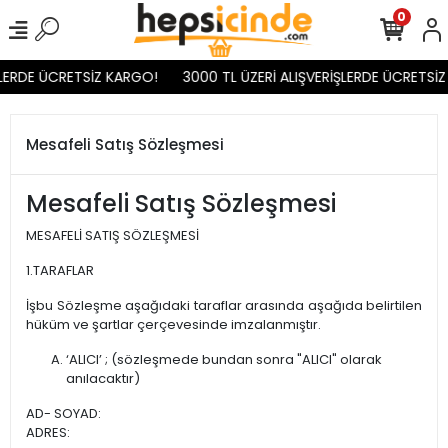
0
RDE ÜCRETSİZ KARGO!
3000 TL ÜZERİ ALIŞVERİŞLERDE ÜCRETSİZ K
Mesafeli Satış Sözleşmesi
Mesafeli Satış Sözleşmesi
MESAFELİ SATIŞ SÖZLEŞMESİ
1.TARAFLAR
İşbu Sözleşme aşağıdaki taraflar arasında aşağıda belirtilen
hüküm ve şartlar çerçevesinde imzalanmıştır.
‘ALICI’ ; (sözleşmede bundan sonra "ALICI" olarak
anılacaktır)
AD- SOYAD:
ADRES: