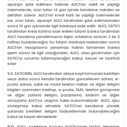
siparişin iptal edilmesi halinde ALICI’nın nakit ile yaptığı
ödemelerde, ürün tutarı 14 gün içinde kendisine nakden ve
defaten ödenir. ALICI’nın kredi kartı ile yaptığı ödemelerde
ise, ürün tutarı, siparişin ALICI tarafından iptal edilmesinden
sonra 14 gün içerisinde ilgili bankaya iade edilir. ALICI, SATICI
tarafından kredi kartına iade edilen tutarın banka tarafından
ALICI hesabına yansıtılmasına ilişkin ortalama sürecin 2 ile 3
haftayı bulabileceğini, bu tutarın bankaya iadesinden sonra
ALICI’nın hesaplarına yansıması halinin tamamen banka
işlem süreci ile ilgili olduğundan, ALICI, olası gecikmeler için
SATICI’yı sorumlu tutamayacağını kabul, beyan ve taahhüt
eder.
9.9. SATICININ, ALICI tarafından siteye kayıt formunda belirtilen
veya daha sonra kendisi tarafından güncellenen adresi, e-
posta adresi, sabit ve mobil telefon hatları ve diğer iletişim
bilgileri üzerinden mektup, e-posta, SMS, telefon görüşmesi
ve diğer yollarla iletişim, pazarlama, bildirim ve diğer
amaçlarla ALICI’ya ulaşma hakkı bulunmaktadır. ALICI, işbu
sözleşmeyi kabul etmekle SATICI’nın kendisine yönelik
yukarıda belirtilen iletişim faaliyetlerinde bulunabileceğini
kabul ve beyan etmektedir.
9.10. ALICI, sözleşme konusu mal/hizmeti teslim almadan