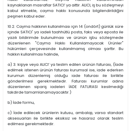
kaynaklanan masraflar SATICI’ ya aittir. ALICI, iş bu sözleşmeyi
kabul etmekle, cayma hakkı konusunda bilgilendirildiğini
peşinen kabul eder.
10.2. Cayma hakkının kullanılması için 14 (ondört) günlük süre
içinde SATICI' ya iadeli taahhütlü posta, faks veya eposta ile
yazılı bildirimde bulunulması ve ürünün işbu sözleşmede
düzenlenen "Cayma Hakkı Kullanılamayacak Ürünler"
hükümleri çerçevesinde kullanılmamış olması şarttır. Bu
hakkın kullanılması halinde,
a) 3. kişiye veya ALICI’ ya teslim edilen ürünün faturası, (İade
edilmek istenen ürünün faturası kurumsal ise, iade ederken
kurumun düzenlemiş olduğu iade faturası ile birlikte
gönderilmesi gerekmektedir. Faturası kurumlar adına
düzenlenen sipariş iadeleri İADE FATURASI kesilmediği
takdirde tamamlanamayacaktır.)
b) İade formu,
c) İade edilecek ürünlerin kutusu, ambalajı, varsa standart
aksesuarları ile birlikte eksiksiz ve hasarsız olarak teslim
edilmesi gerekmektedir.