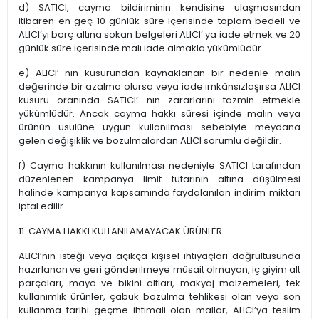
d) SATICI, cayma bildiriminin kendisine ulaşmasından
itibaren en geç 10 günlük süre içerisinde toplam bedeli ve
ALICI’yı borç altına sokan belgeleri ALICI’ ya iade etmek ve 20
günlük süre içerisinde malı iade almakla yükümlüdür.
e) ALICI’ nın kusurundan kaynaklanan bir nedenle malın
değerinde bir azalma olursa veya iade imkânsızlaşırsa ALICI
kusuru oranında SATICI’ nın zararlarını tazmin etmekle
yükümlüdür. Ancak cayma hakkı süresi içinde malın veya
ürünün usulüne uygun kullanılması sebebiyle meydana
gelen değişiklik ve bozulmalardan ALICI sorumlu değildir.
f) Cayma hakkının kullanılması nedeniyle SATICI tarafından
düzenlenen kampanya limit tutarının altına düşülmesi
halinde kampanya kapsamında faydalanılan indirim miktarı
iptal edilir.
11. CAYMA HAKKI KULLANILAMAYACAK ÜRÜNLER
ALICI’nın isteği veya açıkça kişisel ihtiyaçları doğrultusunda
hazırlanan ve geri gönderilmeye müsait olmayan, iç giyim alt
parçaları, mayo ve bikini altları, makyaj malzemeleri, tek
kullanımlık ürünler, çabuk bozulma tehlikesi olan veya son
kullanma tarihi geçme ihtimali olan mallar, ALICI’ya teslim