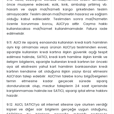
önce muayene edecek; ezik, kırık, ambalajı yırtılmış vb.
hasarlı ve ayıplı mal/hizmeti kargo şirketinden teslim
almayacaktır. Teslim alınan mal/hizmetin hasarsız ve sağlam
olduğu kabul edilecektir. Teslimden sonra mal/hizmetin
özenle korunması borcu, ALICI’ya aittir. Cayma hakkı
kullanılacaksa mal/hizmet kullanılmamalıdır. Fatura iade
edilmelidir.
9.11. ALICI ile sipariş esnasında kullanılan kredi kartı hamilinin
aynı kişi olmaması veya ürünün ALICI’ya tesliminden evvel,
siparişte kullanılan kredi kartına ilişkin güvenlik açığı tespit
edilmesi halinde, SATICI, kredi kartı hamiline ilişkin kimlik ve
iletişim bilgilerini, siparişte kullanılan kredi kartının bir önceki
aya ait ekstresini yahut kart hamilinin bankasından kredi
kartının kendisine ait olduğuna ilişkin yazıyı ibraz etmesini
ALICI’dan talep edebilir. ALICI’nın talebe konu bilgi/belgeleri
temin etmesine kadar geçecek sürede sipariş
dondurulacak olup, mezkur taleplerin 24 saat içerisinde
karşılanmaması halinde ise SATICI, siparişi iptal etme hakkını
haizdir.
9.12. ALICI, SATICI’ya ait internet sitesine üye olurken verdiği
kişisel ve diğer sair bilgilerin gerçeğe uygun olduğunu,