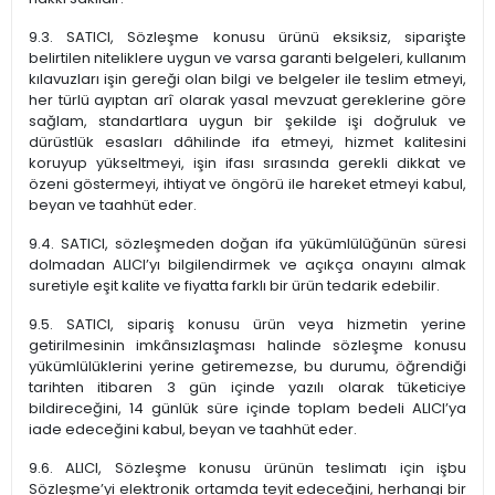
9.3. SATICI, Sözleşme konusu ürünü eksiksiz, siparişte
belirtilen niteliklere uygun ve varsa garanti belgeleri, kullanım
kılavuzları işin gereği olan bilgi ve belgeler ile teslim etmeyi,
her türlü ayıptan arî olarak yasal mevzuat gereklerine göre
sağlam, standartlara uygun bir şekilde işi doğruluk ve
dürüstlük esasları dâhilinde ifa etmeyi, hizmet kalitesini
koruyup yükseltmeyi, işin ifası sırasında gerekli dikkat ve
özeni göstermeyi, ihtiyat ve öngörü ile hareket etmeyi kabul,
beyan ve taahhüt eder.
9.4. SATICI, sözleşmeden doğan ifa yükümlülüğünün süresi
dolmadan ALICI’yı bilgilendirmek ve açıkça onayını almak
suretiyle eşit kalite ve fiyatta farklı bir ürün tedarik edebilir.
9.5. SATICI, sipariş konusu ürün veya hizmetin yerine
getirilmesinin imkânsızlaşması halinde sözleşme konusu
yükümlülüklerini yerine getiremezse, bu durumu, öğrendiği
tarihten itibaren 3 gün içinde yazılı olarak tüketiciye
bildireceğini, 14 günlük süre içinde toplam bedeli ALICI’ya
iade edeceğini kabul, beyan ve taahhüt eder.
9.6. ALICI, Sözleşme konusu ürünün teslimatı için işbu
Sözleşme’yi elektronik ortamda teyit edeceğini, herhangi bir