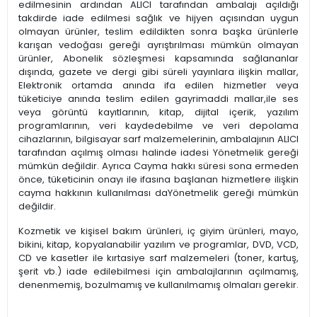
edilmesinin ardından ALICI tarafından ambalajı açıldığı
takdirde iade edilmesi sağlık ve hijyen açısından uygun
olmayan ürünler, teslim edildikten sonra başka ürünlerle
karışan vedoğası gereği ayrıştırılması mümkün olmayan
ürünler, Abonelik sözleşmesi kapsamında sağlananlar
dışında, gazete ve dergi gibi süreli yayınlara ilişkin mallar,
Elektronik ortamda anında ifa edilen hizmetler veya
tüketiciye anında teslim edilen gayrimaddi mallar,ile ses
veya görüntü kayıtlarının, kitap, dijital içerik, yazılım
programlarının, veri kaydedebilme ve veri depolama
cihazlarının, bilgisayar sarf malzemelerinin, ambalajının ALICI
tarafından açılmış olması halinde iadesi Yönetmelik gereği
mümkün değildir. Ayrıca Cayma hakkı süresi sona ermeden
önce, tüketicinin onayı ile ifasına başlanan hizmetlere ilişkin
cayma hakkının kullanılması daYönetmelik gereği mümkün
değildir.
Kozmetik ve kişisel bakım ürünleri, iç giyim ürünleri, mayo,
bikini, kitap, kopyalanabilir yazılım ve programlar, DVD, VCD,
CD ve kasetler ile kırtasiye sarf malzemeleri (toner, kartuş,
şerit vb.) iade edilebilmesi için ambalajlarının açılmamış,
denenmemiş, bozulmamış ve kullanılmamış olmaları gerekir.