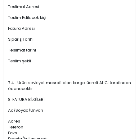
Teslimat Adresi
Teslim Edilecek kişi
Fatura Adresi
Sipariş Tarihi
Teslimat tarihi
Teslim şekli
7.4. Ürün sevkiyat masrafı olan kargo ücreti ALICI tarafından
ödenecektir.
8. FATURA BİLGİLERİ
Ad/Soyad/Unvan
Adres
Telefon
Faks
Eposta/kullanıcı adı