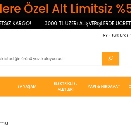
ere Özel Alt Limitsiz %
TSİZ KARGO!
3000 TL ÜZERİ ALIŞVERİŞLERDE ÜCRETS
TRY - Türk Lirası
ELEKTRİKLİ EL
EV YAŞAM
YAPI & HIRDAVAT
O
ALETLERİ
umu