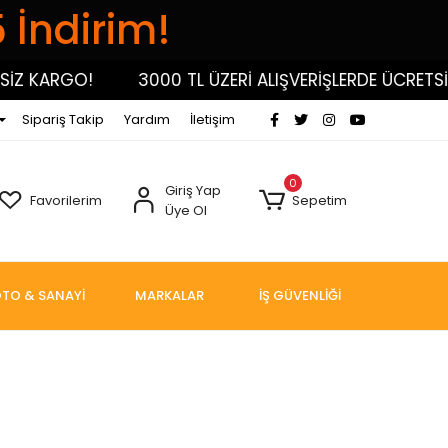
5 İndirim!
İZ KARGO!
3000 TL ÜZERİ ALIŞVERİŞLERDE ÜCRETSİZ
Sipariş Takip
Yardım
İletişim
0
Giriş Yap
Favorilerim
Sepetim
Üye Ol
TO & SANAYİ
MARKALAR
İŞ GÜVENLİĞİ