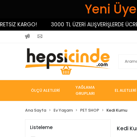
Yeni Üyel
ETSİZ KARGO!
3000 TL ÜZERİ ALIŞVERİŞLERDE ÜCRE
YAĞLAMA
ÖLÇÜ ALETLERİ
EL ALETLERİ
GRUPLARI
Ana Sayfa
Ev Yaşam
PET SHOP
Kedi Kumu
Listeleme
Kedi K