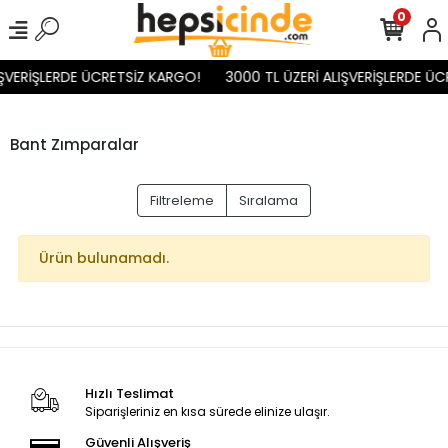
0
IŞVERİŞLERDE ÜCRETSİZ KARGO!
3000 TL ÜZERİ ALIŞVERİŞLERDE Ü
Bant Zımparalar
Filtreleme
Sıralama
Ürün bulunamadı.
Hızlı Teslimat
Siparişleriniz en kısa sürede elinize ulaşır.
Güvenli Alışveriş