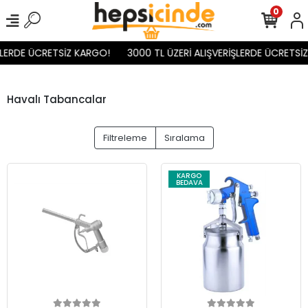
0
LERDE ÜCRETSİZ KARGO!
3000 TL ÜZERİ ALIŞVERİŞLERDE ÜCRETSİZ 
Havalı Tabancalar
Filtreleme
Sıralama
KARGO
BEDAVA