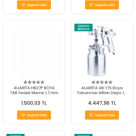
Sepete Ekle
Sepete Ekle
KARGO
BEDAVA
AUARİTA H827P BOYA
AUARİTA AB-17S Boya
TAB.Yedek Meme 1,7 mm
Tabancası Alttan Depo 1,4
mm
1.500,03 TL
4.447,96 TL
Sepete Ekle
Sepete Ekle