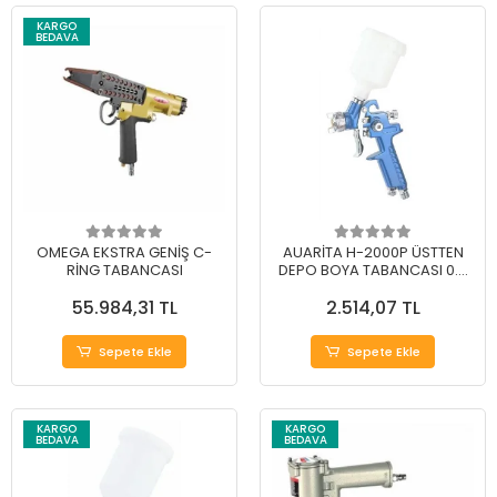
KARGO
BEDAVA
OMEGA EKSTRA GENİŞ C-
AUARİTA H-2000P ÜSTTEN
RİNG TABANCASI
DEPO BOYA TABANCASI 0.5
mm
55.984,31 TL
2.514,07 TL
Sepete Ekle
Sepete Ekle
KARGO
KARGO
BEDAVA
BEDAVA