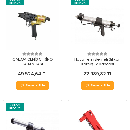
KARGO
KARGO
BEDAVA
BEDAVA
OMEGA GENİŞ C-RİNG
Hava Temizlemeli Silikon
TABANCASI
Kartuş Tabancası
49.524,64 TL
22.989,82 TL
Sepete Ekle
Sepete Ekle
KARGO
BEDAVA