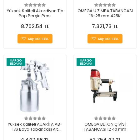
Yüksek Kaliteli Akordiyon Tip
OMEGA U ZIMBA TABANCASI
Pop Perçin Pens
16-25 mm 425K
8.702,54 TL
7.321,73 TL
Sepete Ekle
Sepete Ekle
KARGO
KARGO
BEDAVA
BEDAVA
Yüksek Kaliteli AUARİTA AB-
OMEGA BETON ÇİVİSİ
17S Boya Tabancası Alt
TABANCASI 12 40 mm
Depo 2,0 mm
4.447,96 TL
52.754,47 TL