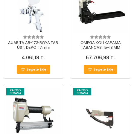
AUARİTA AB-17G BOYA TAB.
OMEGA KOLİ KAPAMA
ÜST. DEPO 1,7 mm
TABANCASI 15-18 MM
4.061,18 TL
57.706,98 TL
Sepete Ekle
Sepete Ekle
KARGO
KARGO
BEDAVA
BEDAVA