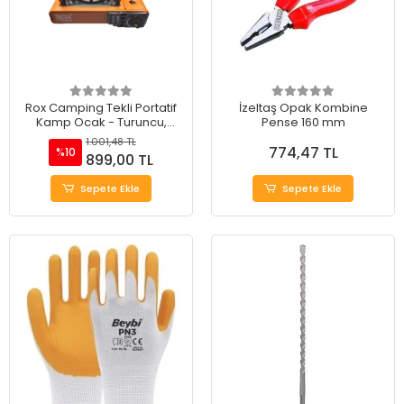
Rox Camping Tekli Portatif
İzeltaş Opak Kombine
Kamp Ocak - Turuncu,
Pense 160 mm
Rüzgarlıklı, Ekstra Gaz Girişli
1.001,48 TL
774,47 TL
%10
899,00 TL
Sepete Ekle
Sepete Ekle