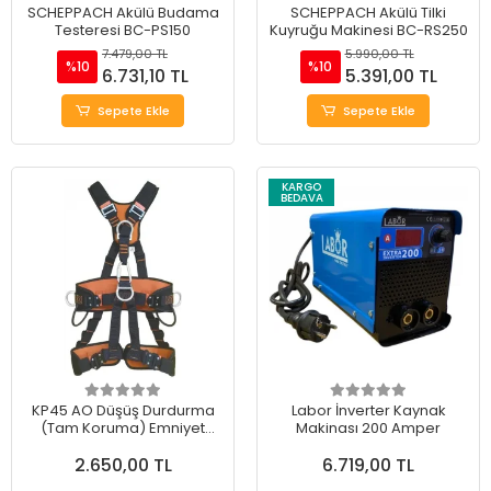
SCHEPPACH Akülü Budama
SCHEPPACH Akülü Tilki
Testeresi BC-PS150
Kuyruğu Makinesi BC-RS250
7.479,00 TL
5.990,00 TL
%10
%10
6.731,10 TL
5.391,00 TL
Sepete Ekle
Sepete Ekle
KARGO
BEDAVA
KP45 AO Düşüş Durdurma
Labor İnverter Kaynak
(Tam Koruma) Emniyet
Makinası 200 Amper
Kemeri Otomatik Tokalı
2.650,00 TL
6.719,00 TL