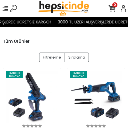
0
İŞLERDE ÜCRETSİZ KARGO!
3000 TL ÜZERİ ALIŞVERİŞLERDE ÜCRETS
Tüm Ürünler
Filtreleme
Sıralama
KARGO
KARGO
BEDAVA
BEDAVA