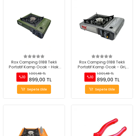
Rox Camping 0188 Tekli
Rox Camping 0188 Tekli
Portatif Kamp Ocak - Haki
Portatif Kamp Ocak - Gri,
Yeşil, Rüzgarlıklı, Ekstra Gaz
Rüzgarlıklı, Ekstra Gaz Girişli
1.001,48 TL
1.001,48 TL
Girişli
%10
%10
899,00 TL
899,00 TL
Sepete Ekle
Sepete Ekle