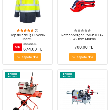
(1)
Hepsicinde İş Güvenlik
Rothenberger Rocut TC 42
Montu
0-42 mm Makas
990,00 TL
1.700,00 TL
%32
674,00 TL
Sepete Ekle
Sepete Ekle
KARGO
KARGO
BEDAVA
BEDAVA