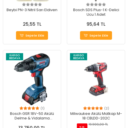
Beybi PN-3 Nitril Sarı Eldiven
Bosch SDS Plus-1 K-Delici
Ucu 1 Adet
25,55 TL
95,64 TL
Sepete Ekle
Sepete Ekle
KARGO
KARGO
BEDAVA
BEDAVA
(1)
(2)
Bosch GSR 18V-50 Akülü
Milwaukee Akülü Matkap M-
Delme & Vidalama
18 CBLDD-202C
Makinesi - Güçlü
19.900,00 TL
13.750,00 TL
Performans
%5