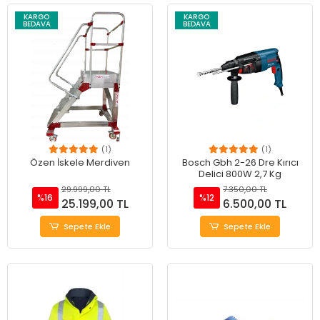
KARGO
KARGO
BEDAVA
BEDAVA
(1)
(1)
Özen İskele Merdiven
Bosch Gbh 2-26 Dre Kırıcı
Delici 800W 2,7 Kg
29.999,00 TL
7.350,00 TL
%16
%12
25.199,00 TL
6.500,00 TL
Sepete Ekle
Sepete Ekle