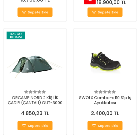
18.900,00 TL
Sepete Ekle
Sepete Ekle
KARGO
BEDAVA
ORCAMP NORD 2 KİŞİLİK
SWOLX Combo-x 110 S1p Iş
ÇADIR (ÇANTALI) OUT-3000
Ayakkabısı
4.850,23 TL
2.400,00 TL
Sepete Ekle
Sepete Ekle