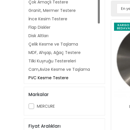
Çok Amaçlı Testere
Granit, Mermer Testere
İnce Kesim Testere
KARGO
Flap Diskler
BEDAVA
Disk Altları
Çelik Kesme ve Taşlama
MDF, Ahşap, Ağaç Testere
Tilki Kuyruğu Testereleri
Cam,Avize Kesme ve Taşlama
PVC Kesme Testere
Sessiz Testereler
Markalar
Alüminyum Kesme ve Taşlama
Metal Kesme Diskleri
MERCURE
Asfalt, Beton Kesme Diskleri
Tezgah Kesme Diskleri
Fiyat Aralıkları
Ray Kesme Diskleri