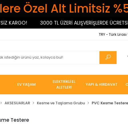
ere Özel Alt Limitsiz %
 KARGO!
3000 TL ÜZERİ ALIŞVERİŞLERDE ÜCRETSİZ 
TRY - Türk Lirası
ELEKTRİKLİ EL
EV YAŞAM
YAPI & HIRDAVAT
O
ALETLERİ
AKSESUARLAR
Kesme ve Taşlama Grubu
PVC Kesme Tester
sme Testere