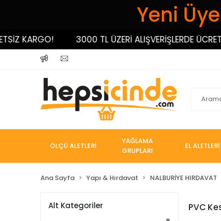
Yeni Üyel
İZ KARGO!
3000 TL ÜZERİ ALIŞVERİŞLERDE ÜCRETSİZ
YAĞLAMA
ÖLÇÜ ALETLERİ
EL ALETLERİ
GRUPLARI
Ana Sayfa
Yapı & Hırdavat
NALBURİYE HIRDAVAT
Alt Kategoriler
PVC Ke