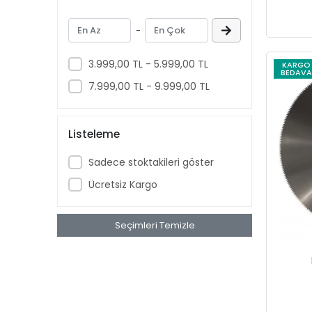
Çanak Taşlama Taşları
-
Mozaik Slme Taşları
Fayans Kesici Diskler
3.999,00 TL - 5.999,00 TL
KARGO
BEDAVA
Cırtlı Diskler
7.999,00 TL - 9.999,00 TL
Vidalı Diskler
Kazıma Diskleri
Listeleme
Kesme Taşları
Taşlama Taşları
Sadece stoktakileri göster
Tezgah Testere Makinaları
Ücretsiz Kargo
Profil Kesme Makinaları
Kıl Testere Makinaları
Seçimleri Temizle
Kalınlık Makinaları
Sulu ve Kuru Bileme Makinaları
Band Ve Disk Zımpara Makinaları