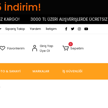
5 İndirim!
KARGO!
3000 TL ÜZERİ ALIŞVERİŞLERDE ÜCRETSİZ KA
Sipariş Takip
Yardım
İletişim
0
Giriş Yap
Favorilerim
Sepetim
Üye Ol
TO & SANAYİ
MARKALAR
İŞ GÜVENLİĞİ
e