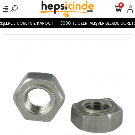
0
İŞLERDE ÜCRETSİZ KARGO!
3000 TL ÜZERİ ALIŞVERİŞLERDE ÜCRETS