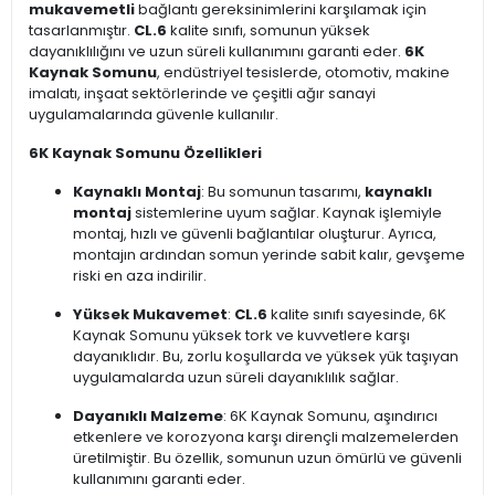
mukavemetli
bağlantı gereksinimlerini karşılamak için
tasarlanmıştır.
CL.6
kalite sınıfı, somunun yüksek
dayanıklılığını ve uzun süreli kullanımını garanti eder.
6K
Kaynak Somunu
, endüstriyel tesislerde, otomotiv, makine
imalatı, inşaat sektörlerinde ve çeşitli ağır sanayi
uygulamalarında güvenle kullanılır.
6K Kaynak Somunu Özellikleri
Kaynaklı Montaj
: Bu somunun tasarımı,
kaynaklı
montaj
sistemlerine uyum sağlar. Kaynak işlemiyle
montaj, hızlı ve güvenli bağlantılar oluşturur. Ayrıca,
montajın ardından somun yerinde sabit kalır, gevşeme
riski en aza indirilir.
Yüksek Mukavemet
:
CL.6
kalite sınıfı sayesinde, 6K
Kaynak Somunu yüksek tork ve kuvvetlere karşı
dayanıklıdır. Bu, zorlu koşullarda ve yüksek yük taşıyan
uygulamalarda uzun süreli dayanıklılık sağlar.
Dayanıklı Malzeme
: 6K Kaynak Somunu, aşındırıcı
etkenlere ve korozyona karşı dirençli malzemelerden
üretilmiştir. Bu özellik, somunun uzun ömürlü ve güvenli
kullanımını garanti eder.