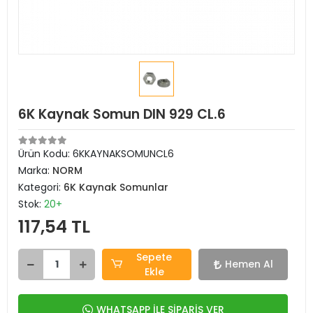
6K Kaynak Somun DIN 929 CL.6
Ürün Kodu:
6KKAYNAKSOMUNCL6
Marka:
NORM
Kategori:
6K Kaynak Somunlar
Stok:
20+
117,54 TL
Sepete
Hemen Al
Ekle
WHATSAPP İLE SİPARİŞ VER