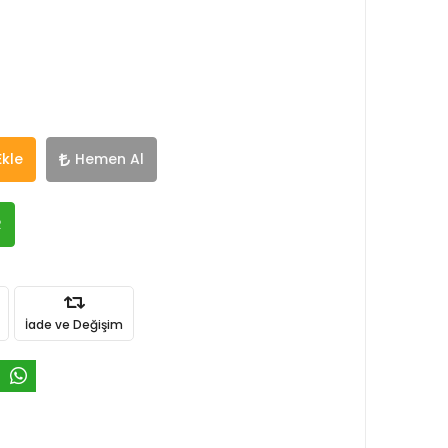
Ekle
Hemen Al
R
İade ve Değişim