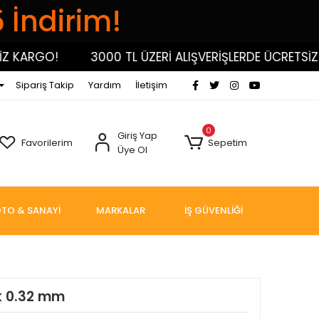
5 İndirim!
KARGO!
3000 TL ÜZERİ ALIŞVERİŞLERDE ÜCRETSİZ K
Sipariş Takip
Yardım
İletişim
0
Giriş Yap
Favorilerim
Sepetim
Üye Ol
TO & SANAYİ
MARKALAR
İŞ GÜVENLİĞİ
k 0.32 mm