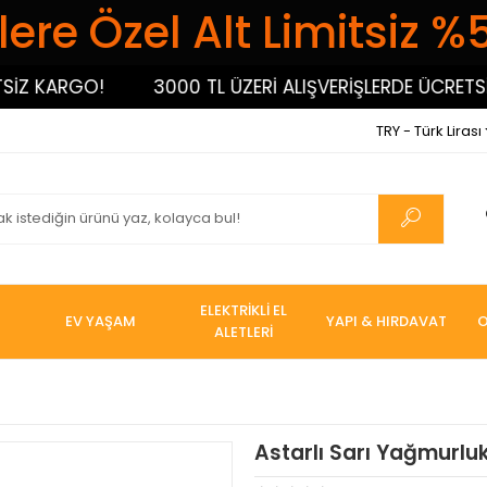
ere Özel Alt Limitsiz %
Z KARGO!
3000 TL ÜZERİ ALIŞVERİŞLERDE ÜCRETSİZ 
TRY - Türk Lirası
ELEKTRİKLİ EL
EV YAŞAM
YAPI & HIRDAVAT
O
ALETLERİ
Astarlı Sarı Yağmurlu