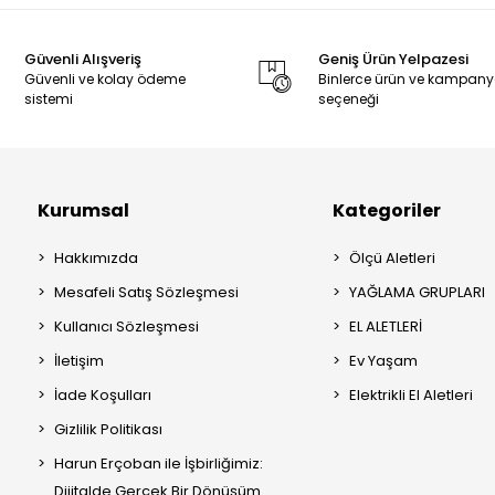
Güvenli Alışveriş
Geniş Ürün Yelpazesi
Güvenli ve kolay ödeme
Binlerce ürün ve kampan
sistemi
seçeneği
Kurumsal
Kategoriler
Hakkımızda
Ölçü Aletleri
Mesafeli Satış Sözleşmesi
YAĞLAMA GRUPLARI
Kullanıcı Sözleşmesi
EL ALETLERİ
İletişim
Ev Yaşam
İade Koşulları
Elektrikli El Aletleri
Gizlilik Politikası
Harun Erçoban ile İşbirliğimiz:
Dijitalde Gerçek Bir Dönüşüm