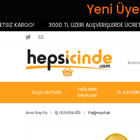
Yeni Üyel
SİZ KARGO!
3000 TL ÜZERİ ALIŞVERİŞLERDE ÜCRETSİ
YAĞLAMA
ÖLÇÜ ALETLERİ
EL ALETLERİ
GRUPLARI
Ana Sayfa
İŞ GÜVENLİĞİ
Yağmurluk