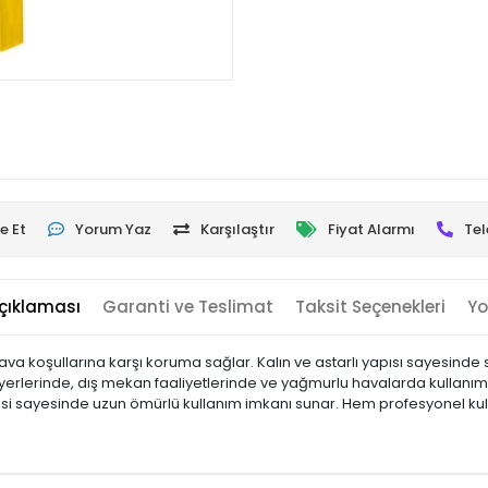
e Et
Yorum Yaz
Karşılaştır
Fiyat Alarmı
Tel
çıklaması
Garanti ve Teslimat
Taksit Seçenekleri
Yo
ava koşullarına karşı koruma sağlar. Kalın ve astarlı yapısı sayesind
ş yerlerinde, dış mekan faaliyetlerinde ve yağmurlu havalarda kullanıma
i sayesinde uzun ömürlü kullanım imkanı sunar. Hem profesyonel kulla